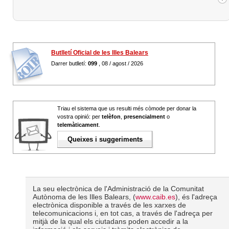
Butlletí Oficial de les Illes Balears
Darrer butlletí:
099
, 08 / agost / 2026
Triau el sistema que us resulti més còmode per donar la
vostra opinió: per
telèfon
,
presencialment
o
telemàticament
.
Queixes i suggeriments
La seu electrònica de l'Administració de la Comunitat
Autònoma de les Illes Balears, (
www.caib.es
), és l'adreça
electrònica disponible a través de les xarxes de
telecomunicacions i, en tot cas, a través de l'adreça per
mitjà de la qual els ciutadans poden accedir a la