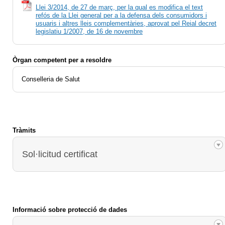
Llei 3/2014, de 27 de març, per la qual es modifica el text
refós de la Llei general per a la defensa dels consumidors i
usuaris i altres lleis complementàries, aprovat pel Reial decret
legislatiu 1/2007, de 16 de novembre
Òrgan competent per a resoldre
Conselleria de Salut
Tràmits
Sol·licitud certificat
Informació sobre protecció de dades