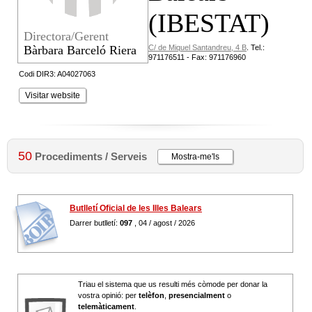
(IBESTAT)
Directora/Gerent
Bàrbara Barceló Riera
C/ de Miquel Santandreu, 4 B
.
Tel.:
971176511 - Fax: 971176960
Codi DIR3: A04027063
Visitar website
50
Procediments / Serveis
Mostra-me'ls
Butlletí Oficial de les Illes Balears
Darrer butlletí:
097
, 04 / agost / 2026
Triau el sistema que us resulti més còmode per donar la
vostra opinió: per
telèfon
,
presencialment
o
telemàticament
.