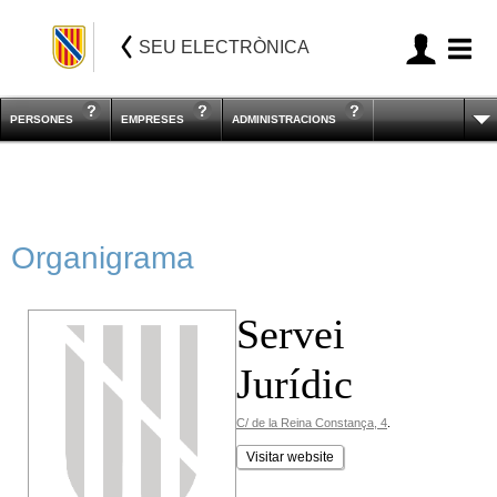
SEU ELECTRÒNICA
PERSONES
EMPRESES
ADMINISTRACIONS
Organigrama
Servei
Jurídic
C/ de la Reina Constança, 4
.
Visitar website