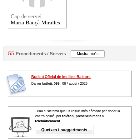
Cap de servei
Maria Bauçà Miralles
55
Procediments / Serveis
Mostra-me'ls
Butlletí Oficial de les Illes Balears
Darrer butlletí:
099
, 08 / agost / 2026
Triau el sistema que us resulti més còmode per donar la
vostra opinió: per
telèfon
,
presencialment
o
telemàticament
.
Queixes i suggeriments