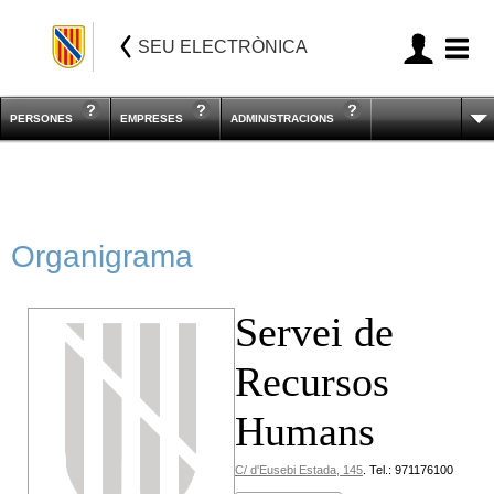
SEU ELECTRÒNICA
PERSONES
EMPRESES
ADMINISTRACIONS
Organigrama
Servei de
Recursos
Humans
C/ d'Eusebi Estada, 145
.
Tel.: 971176100