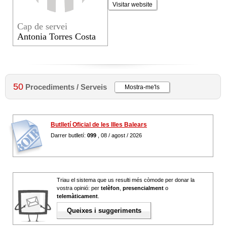
Visitar website
Cap de servei
Antonia Torres Costa
50
Procediments / Serveis
Mostra-me'ls
Butlletí Oficial de les Illes Balears
Darrer butlletí:
099
, 08 / agost / 2026
Triau el sistema que us resulti més còmode per donar la
vostra opinió: per
telèfon
,
presencialment
o
telemàticament
.
Queixes i suggeriments