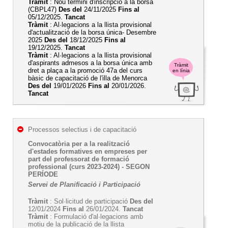
Tràmit
: Nou termini d'inscripció a la borsa
(CBPL47)
Des del
24/11/2025
Fins al
05/12/2025.
Tancat
Tràmit
: Al·legacions a la llista provisional
d'actualització de la borsa única- Desembre
2025
Des del
18/12/2025
Fins al
19/12/2025.
Tancat
Tràmit
: Al·legacions a la llista provisional
d'aspirants admesos a la borsa única amb
Tràmit
dret a plaça a la promoció 47a del curs
en línia
bàsic de capacitació de l'illa de Menorca
Des del
19/01/2026
Fins al
20/01/2026.
Tancat
Processos selectius i de capacitació
Convocatòria per a la realització
d'estades formatives en empreses per
part del professorat de formació
professional (curs 2023-2024) - SEGON
PERÍODE
Servei de Planificació i Participació
Tràmit
: Sol·licitud de participació
Des del
12/01/2024
Fins al
26/01/2024.
Tancat
Tràmit
: Formulació d'al·legacions amb
motiu de la publicació de la llista