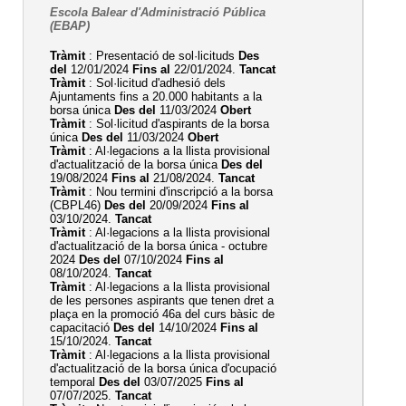
Escola Balear d'Administració Pública
(EBAP)
Tràmit
: Presentació de sol·licituds
Des
del
12/01/2024
Fins al
22/01/2024.
Tancat
Tràmit
: Sol·licitud d'adhesió dels
Ajuntaments fins a 20.000 habitants a la
borsa única
Des del
11/03/2024
Obert
Tràmit
: Sol·licitud d'aspirants de la borsa
única
Des del
11/03/2024
Obert
Tràmit
: Al·legacions a la llista provisional
d'actualització de la borsa única
Des del
19/08/2024
Fins al
21/08/2024.
Tancat
Tràmit
: Nou termini d'inscripció a la borsa
(CBPL46)
Des del
20/09/2024
Fins al
03/10/2024.
Tancat
Tràmit
: Al·legacions a la llista provisional
d'actualització de la borsa única - octubre
2024
Des del
07/10/2024
Fins al
08/10/2024.
Tancat
Tràmit
: Al·legacions a la llista provisional
de les persones aspirants que tenen dret a
plaça en la promoció 46a del curs bàsic de
capacitació
Des del
14/10/2024
Fins al
15/10/2024.
Tancat
Tràmit
: Al·legacions a la llista provisional
d'actualització de la borsa única d'ocupació
temporal
Des del
03/07/2025
Fins al
07/07/2025.
Tancat