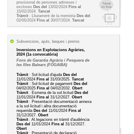
provisional de persones admeses i
Tràmit
excloses
Des del
13/02/2024
Fins al
en línia
15/02/2024.
Tancat
Tràmit
: Lliurament de la memòria
Des del
02/05/2024
Fins al
30/07/2024.
Tancat
Subvencions, ajuts, beques i premis
Inversions en Explotacions Agràries,
2024 (1a convocatòria)
Fons de Garantia Agrària i Pesquera de
les Illes Balears (FOGAIBA)
Tràmit
: Sol·licitud d'ajuda
Des del
11/01/2024
Fins al
31/03/2025.
Tancat
Tràmit
: Sol·licitud de pagament
Des del
04/02/2025
Fins al
04/02/2032.
Obert
Tràmit
: Esmena de la sol.licitud
Des del
11/01/2024
Fins al
31/12/2027.
Obert
Tràmit
: Presentació documentació annexa
a la sol·licitud i altra documentació
requerida
Des del
11/01/2024
Fins al
31/12/2027.
Obert
Tràmit
: Al.legacions en tràmit d'audiència
Des del
11/01/2024
Fins al
31/12/2027.
Obert
Tràmit
: Presentació de declaració