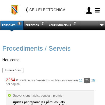
SEU ELECTRÒNICA
PERSONES
EMPRESES
ADMINISTRACIONS
Procediments / Serveis
Heu cercat
Torna a l'inici
2264
Procediments / Serveis disponibles, mostra-me'n
10
20
50
per pàgina.
Subvencions, ajuts, beques i premis
Ajudes per reparar les pèrdues i els