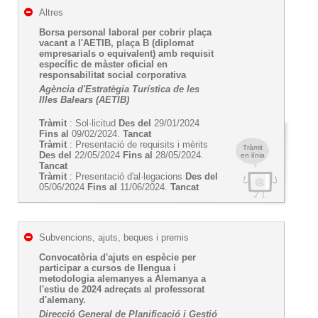
Altres
Borsa personal laboral per cobrir plaça
vacant a l'AETIB, plaça B (diplomat
empresarials o equivalent) amb requisit
específic de màster oficial en
responsabilitat social corporativa
Agència d'Estratègia Turística de les
Illes Balears (AETIB)
Tràmit
: Sol·licitud
Des del
29/01/2024
Fins al
09/02/2024.
Tancat
Tràmit
: Presentació de requisits i mèrits
Tràmit
Des del
22/05/2024
Fins al
28/05/2024.
en línia
Tancat
Tràmit
: Presentació d'al·legacions
Des del
05/06/2024
Fins al
11/06/2024.
Tancat
Subvencions, ajuts, beques i premis
Convocatòria d'ajuts en espècie per
participar a cursos de llengua i
metodologia alemanyes a Alemanya a
l'estiu de 2024 adreçats al professorat
d'alemany.
Direcció General de Planificació i Gestió