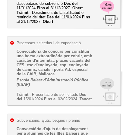
d'acceptació de subvenció
Des del
Tràmit
11/01/2024
Fins al
31/12/2027.
Obert
en línia
Tràmit
: Desistiment de la sol.licitud o
renúncia del dret
Des del
11/01/2024
Fins
al
31/12/2027.
Obert
Processos selectius i de capacitació
Convocatòria de concurs per constituir
una borsa extraordinària per cobrir, amb
caràcter d'interinitat, places vacants del
CFS, esc d'enginyeria, esp. enginyeria
de camins, canals i ports Ad. especial
de la CAIB, Mallorca
Escola Balear d'Administració Pública
Tràmit
(EBAP)
en línia
Tràmit
: Presentació de sol·licituds
Des
del
15/01/2024
Fins al
02/02/2024.
Tancat
Subvencions, ajuts, beques i premis
Convocatòria d'ajuts de desplaçament
per a alumnes de les Illes Balears que