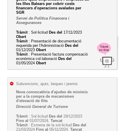
les Illes Balears per cobrir costs
financers d'operacions avalades per
SGR
Servei de Política Financera i
Assegurances
Tràmit
: Sol·licitud
Des del
17/11/2023
Obert
Tràmit
: Presentació de documentació
requerida per l'Administració
Des del
Tràmit
01/12/2023
Obert
en línia
Tràmit
: Presentació factura compensació
econòmica col·laboració
Des del
01/05/2024
Obert
Subvencions, ajuts, beques i premis
Nova convocatòria d'ajudes de minimis
per a la compra de mecanismes
d'elevació de llits
Direcció General de Turisme
Tràmit
: Sol·licitud
Des del
29/12/2023
Fins al
01/07/2024.
Tancat
Tràmit
: Esmena de la sol·licitud
Des del
21/03/2024
Fins al
05/11/2024.
Tancat