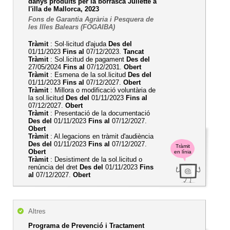
danys produïts per la borrasca Juliette a
l'illa de Mallorca, 2023
Fons de Garantia Agrària i Pesquera de
les Illes Balears (FOGAIBA)
Tràmit
: Sol·licitud d'ajuda
Des del
01/11/2023
Fins al
07/12/2023.
Tancat
Tràmit
: Sol.licitud de pagament
Des del
27/05/2024
Fins al
07/12/2031.
Obert
Tràmit
: Esmena de la sol.licitud
Des del
01/11/2023
Fins al
07/12/2027.
Obert
Tràmit
: Millora o modificació voluntària de
la sol.licitud
Des del
01/11/2023
Fins al
07/12/2027.
Obert
Tràmit
: Presentació de la documentació
Des del
01/11/2023
Fins al
07/12/2027.
Obert
Tràmit
: Al.legacions en tràmit d'audiència
Des del
01/11/2023
Fins al
07/12/2027.
Tràmit
Obert
en línia
Tràmit
: Desistiment de la sol.licitud o
renúncia del dret
Des del
01/11/2023
Fins
al
07/12/2027.
Obert
Altres
Programa de Prevenció i Tractament