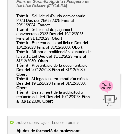
Fons de Garantia Agrària i Pesquera de
les Illes Balears (FOGAIBA)
Tràmit
: Sol.licitud d'ajuda convocatòria
2023
Des del
29/05/2025
Fins al
29/11/2024.
Tancat
Tràmit
: Sol.licitud de pagament
convocatòria 2023
Des del
19/12/2023
Fins al
31/12/2029.
Obert
Tràmit
: Esmena de la sol.licitud
Des del
19/12/2023
Fins al
31/12/2030.
Obert
Tràmit
: Millora o modificació voluntària de
la sol.licitud
Des del
19/12/2023
Fins al
31/12/2030.
Obert
Tràmit
: Presentació de la documentació
Des del
20/12/2023
Fins al
31/12/2030.
Obert
Tràmit
: Al.legacions en tràmit d'audiència
Des del
19/12/2023
Fins al
31/12/2030.
Tràmit
Obert
en línia
Tràmit
: Desistiment de la sol.licitud o
renúncia del dret
Des del
19/12/2023
Fins
al
31/12/2030.
Obert
Subvencions, ajuts, beques i premis
Ajudes de formació de professorat