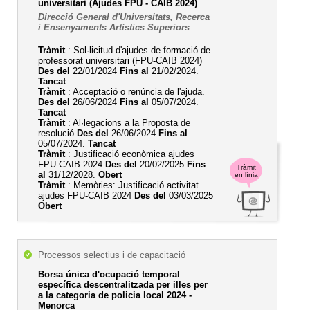
universitari (Ajudes FPU - CAIB 2024)
Direcció General d'Universitats, Recerca
i Ensenyaments Artístics Superiors
Tràmit
: Sol·licitud d'ajudes de formació de
professorat universitari (FPU-CAIB 2024)
Des del
22/01/2024
Fins al
21/02/2024.
Tancat
Tràmit
: Acceptació o renúncia de l'ajuda.
Des del
26/06/2024
Fins al
05/07/2024.
Tancat
Tràmit
: Al·legacions a la Proposta de
resolució
Des del
26/06/2024
Fins al
05/07/2024.
Tancat
Tràmit
: Justificació econòmica ajudes
FPU-CAIB 2024
Des del
20/02/2025
Fins
Tràmit
al
31/12/2028.
Obert
en línia
Tràmit
: Memòries: Justificació activitat
ajudes FPU-CAIB 2024
Des del
03/03/2025
Obert
Processos selectius i de capacitació
Borsa única d'ocupació temporal
específica descentralitzada per illes per
a la categoria de policia local 2024 -
Menorca