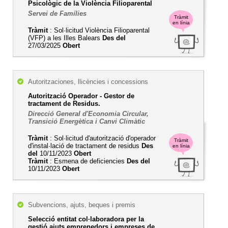
Psicològic de la Violència Filioparental
Servei de Famílies
Tràmit
en línia
Tràmit
: Sol·licitud Violència Filioparental
(VFP) a les Illes Balears
Des del
27/03/2025
Obert
Autoritzaciones, llicències i concessions
Autorització Operador - Gestor de
tractament de Residus.
Direcció General d'Economia Circular,
Transició Energètica i Canvi Climàtic
Tràmit
: Sol·licitud d'autorització d'operador
Tràmit
d'instal·lació de tractament de residus
Des
en línia
del
10/11/2023
Obert
Tràmit
: Esmena de deficiencies
Des del
10/11/2023
Obert
Subvencions, ajuts, beques i premis
Selecció entitat col·laboradora per la
gestió ajuts emprenedors i empreses de