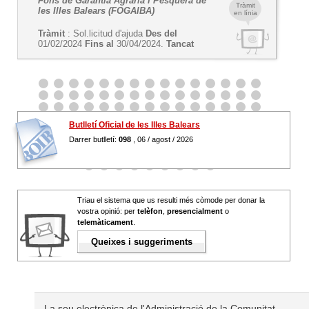
Fons de Garantia Agrària i Pesquera de
Tràmit
les Illes Balears (FOGAIBA)
en línia
Tràmit
: Sol.licitud d'ajuda
Des del
01/02/2024
Fins al
30/04/2024.
Tancat
Butlletí Oficial de les Illes Balears
Darrer butlletí:
098
, 06 / agost / 2026
Triau el sistema que us resulti més còmode per donar la
vostra opinió: per
telèfon
,
presencialment
o
telemàticament
.
Queixes i suggeriments
La seu electrònica de l'Administració de la Comunitat