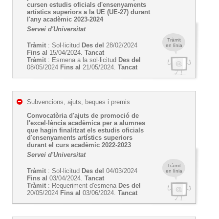
cursen estudis oficials d'ensenyaments
artístics superiors a la UE (UE-27) durant
l'any acadèmic 2023-2024
Servei d'Universitat
Tràmit
Tràmit
: Sol·licitud
Des del
28/02/2024
en línia
Fins al
15/04/2024.
Tancat
Tràmit
: Esmena a la sol·licitud
Des del
08/05/2024
Fins al
21/05/2024.
Tancat
Subvencions, ajuts, beques i premis
Convocatòria d'ajuts de promoció de
l'excel·lència acadèmica per a alumnes
que hagin finalitzat els estudis oficials
d'ensenyaments artístics superiors
durant el curs acadèmic 2022-2023
Servei d'Universitat
Tràmit
Tràmit
: Sol·licitud
Des del
04/03/2024
en línia
Fins al
03/04/2024.
Tancat
Tràmit
: Requeriment d'esmena
Des del
20/05/2024
Fins al
03/06/2024.
Tancat