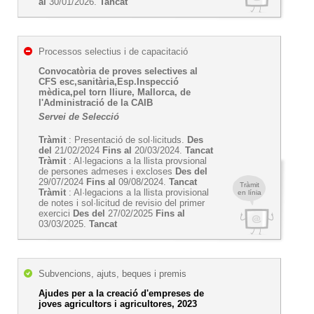
al
30/01/2026.
Tancat
Processos selectius i de capacitació
Convocatòria de proves selectives al
CFS esc,sanitària,Esp.Inspecció
mèdica,pel torn lliure, Mallorca, de
l'Administració de la CAIB
Servei de Selecció
Tràmit
: Presentació de sol·licituds.
Des
del
21/02/2024
Fins al
20/03/2024.
Tancat
Tràmit
: Al·legacions a la llista provsional
de persones admeses i excloses
Des del
29/07/2024
Fins al
09/08/2024.
Tancat
Tràmit
Tràmit
: Al·legacions a la llista provisional
en línia
de notes i sol·licitud de revisio del primer
exercici
Des del
27/02/2025
Fins al
03/03/2025.
Tancat
Subvencions, ajuts, beques i premis
Ajudes per a la creació d'empreses de
joves agricultors i agricultores, 2023