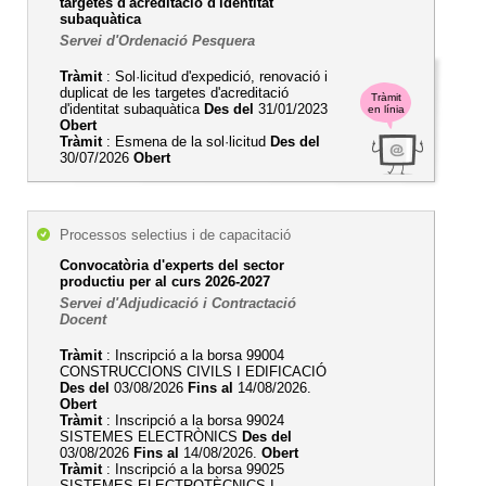
targetes d'acreditació d'identitat
subaquàtica
Servei d'Ordenació Pesquera
Tràmit
: Sol·licitud d'expedició, renovació i
duplicat de les targetes d'acreditació
Tràmit
d'identitat subaquàtica
Des del
31/01/2023
en línia
Obert
Tràmit
: Esmena de la sol·licitud
Des del
30/07/2026
Obert
Processos selectius i de capacitació
Convocatòria d'experts del sector
productiu per al curs 2026-2027
Servei d'Adjudicació i Contractació
Docent
Tràmit
: Inscripció a la borsa 99004
CONSTRUCCIONS CIVILS I EDIFICACIÓ
Des del
03/08/2026
Fins al
14/08/2026.
Obert
Tràmit
: Inscripció a la borsa 99024
SISTEMES ELECTRÒNICS
Des del
03/08/2026
Fins al
14/08/2026.
Obert
Tràmit
: Inscripció a la borsa 99025
SISTEMES ELECTROTÈCNICS I