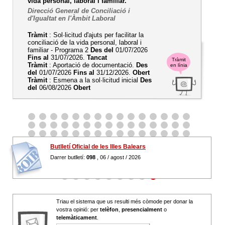
vida personal, laboral i familiar.
Direcció General de Conciliació i
d'Igualtat en l'Àmbit Laboral
Tràmit
: Sol·licitud d'ajuts per facilitar la
conciliació de la vida personal, laboral i
familiar - Programa 2
Des del
01/07/2026
Fins al
31/07/2026.
Tancat
Tràmit
Tràmit
: Aportació de documentació.
Des
en línia
del
01/07/2026
Fins al
31/12/2026.
Obert
Tràmit
: Esmena a la sol·licitud inicial
Des
del
06/08/2026
Obert
Butlletí Oficial de les Illes Balears
Darrer butlletí:
098
, 06 / agost / 2026
Triau el sistema que us resulti més còmode per donar la
vostra opinió: per
telèfon
,
presencialment
o
telemàticament
.