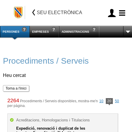
SEU ELECTRÒNICA
PERSONES
EMPRESES
ADMINISTRACIONS
Procediments / Serveis
Heu cercat
Torna a l'inici
2264
Procediments / Serveis disponibles, mostra-me'n
10
20
50
per pàgina.
Acreditacions, Homologacions i Titulacions
Expedició, renovació i duplicat de les