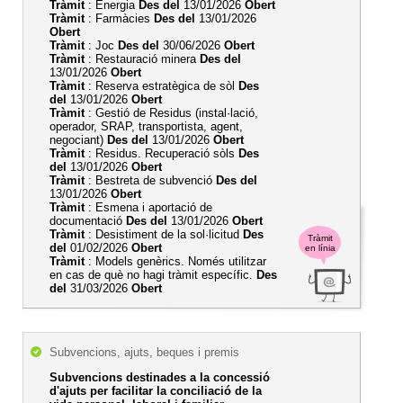
Tràmit
: Energia
Des del
13/01/2026
Obert
Tràmit
: Farmàcies
Des del
13/01/2026
Obert
Tràmit
: Joc
Des del
30/06/2026
Obert
Tràmit
: Restauració minera
Des del
13/01/2026
Obert
Tràmit
: Reserva estratègica de sòl
Des
del
13/01/2026
Obert
Tràmit
: Gestió de Residus (instal·lació,
operador, SRAP, transportista, agent,
negociant)
Des del
13/01/2026
Obert
Tràmit
: Residus. Recuperació sòls
Des
del
13/01/2026
Obert
Tràmit
: Bestreta de subvenció
Des del
13/01/2026
Obert
Tràmit
: Esmena i aportació de
documentació
Des del
13/01/2026
Obert
Tràmit
: Desistiment de la sol·licitud
Des
Tràmit
del
01/02/2026
Obert
en línia
Tràmit
: Models genèrics. Només utilitzar
en cas de què no hagi tràmit específic.
Des
del
31/03/2026
Obert
Subvencions, ajuts, beques i premis
Subvencions destinades a la concessió
d'ajuts per facilitar la conciliació de la