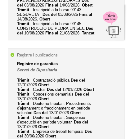
PREVENCIÓ RISCOS LABORALS
Des
del
03/08/2026
Fins al
14/08/2026.
Obert
Tràmit
: Inscripció a la borsa 99143
SEGURETAT
Des del
03/08/2026
Fins al
Tràmit
14/08/2026.
Obert
en línia
Tràmit
: Inscripció a la borsa 99145
CONSTRUCCIÓ DE PEDRA EN SEC
Des
del
10/08/2026
Fins al
21/08/2026.
Tancat
Registre i publicacions
Registre de garanties
Servei de Dipositaria
Tràmit
: Contractació pública
Des del
12/01/2026
Obert
Tràmit
: Costes
Des del
12/01/2026
Obert
Tràmit
: Concesions demanials
Des del
13/01/2026
Obert
Tràmit
: Deute no tributari. Procediments
d'ajornament o fraccionament en període
voluntari
Des del
13/01/2026
Obert
Tràmit
: Deute no tributari. Suspensió
d'execució en període voluntari
Des del
13/01/2026
Obert
Tràmit
: Empresa de treball temporal
Des
del
30/06/2026
Obert