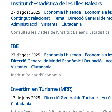
Institut d'Estadística de les Illes Balears
27 d’agost 2025
Economia i hisenda
Economia a les
Contingut relacionat
Tema
Direcció General de M
Administració
Visitants
Ciutadania
Consulteu les Dades de l'Institut Balear d'Estadística
IBE
27 d’agost 2025
Economia i hisenda
Economia a les
Direcció General de Model Econòmic i Ocupació
Acc
Visitants
Ciutadania
Institut Balear d'Economia
Invertim en Turisme (MRR)
13 de juny 2025
Direcció General de Turisme
Accés
Ciutadania
https://www.caib.es/sites/mrrturisme/ca/qua_as/?c