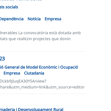
eis socials
a Dependència
Notícia
Empresa
vulnerables La convocatòria està dotada amb
itats que realitzin projectes que donin
23
ció General de Model Econòmic i Ocupació
Empresa
Ciutadania
DLkb9jIuqEA30Y5A/view?
hare&utm_medium=link&utm_source=editor
Ramaderia i Desenvolupament Rural