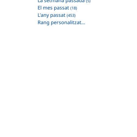
La setmana passada
(5)
El mes passat
(18)
L'any passat
(453)
Rang personalitzat…