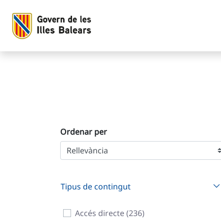
Cerca
Salta al contingut principal
Ordenar per
Tipus de contingut
Accés directe (236)