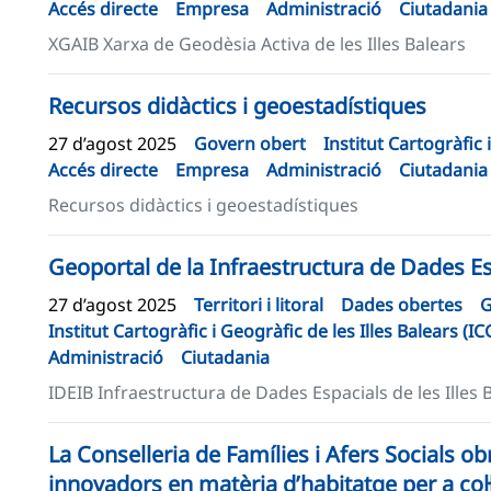
Accés directe
Empresa
Administració
Ciutadania
XGAIB Xarxa de Geodèsia Activa de les Illes Balears
Recursos didàctics i geoestadístiques
27 d’agost 2025
Govern obert
Institut Cartogràfic 
Accés directe
Empresa
Administració
Ciutadania
Recursos didàctics i geoestadístiques
Geoportal de la Infraestructura de Dades Esp
27 d’agost 2025
Territori i litoral
Dades obertes
G
Institut Cartogràfic i Geogràfic de les Illes Balears (IC
Administració
Ciutadania
IDEIB Infraestructura de Dades Espacials de les Illes 
La Conselleria de Famílies i Afers Socials obr
innovadors en matèria d’habitatge per a col·