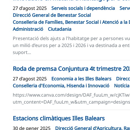
27 d’agost 2025
Serveis socials i dependència
Serv
Direcció General de Benestar Social
Conselleria de Famílies, Benestar Social i Atenció a l
Administració
Ciutadania
Presentació dels ajuts a l'habitatge per a persones 
un milió d’euros per a 2025 i 2026 i va destinada a ent
suport...
Roda de premsa Conjuntura 4t trimestre 20
27 d’agost 2025
Economia a les Illes Balears
Direc
Conselleria d'Economia, Hisenda i Innovació
Notícia
https://www.canva.com/design/DAF_fuuLm_w/cjKTiw
utm_content=DAF_fuuLm_w&utm_campaign=designs
Estacions climàtiques Illes Balears
30 de gener 2025
Direcció General d'Agricultura, 