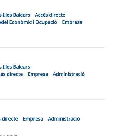
 Illes Balears
Accés directe
odel Econòmic i Ocupació
Empresa
 Illes Balears
és directe
Empresa
Administració
 directe
Empresa
Administració
ampa=yes