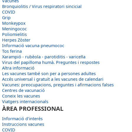
Vacunes
Bronquiolitis / Virus respiratori sincicial
COVID
Grip
Monkeypox
Meningococ
Poliomielitis
Herpes Zòster
Informació vacuna pneumococ
Tos ferina
Xarampió - rubèola - parotiditis - varicel·la
Virus del papil·loma humà. Preguntes i respostes
Altra informació
Les vacunes també son per a persones adultes
Accés universal i gratuït a les vacunes de calendari
Vacunes: preocupacions, preguntes i afirmacions falses
Centres de vacunació
Coneix les vacunes
Viatgers internacionals
ÀREA PROFESSIONAL
Informació d'interés
Instruccions vacunes
COVID