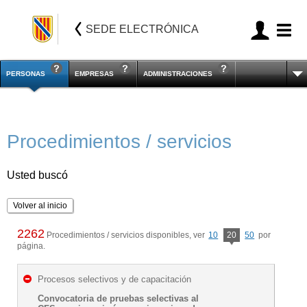
SEDE ELECTRÓNICA
PERSONAS
EMPRESAS
ADMINISTRACIONES
Procedimientos / servicios
Usted buscó
Volver al inicio
2262
Procedimientos / servicios disponibles, ver
10
20
50
por
página.
Procesos selectivos y de capacitación
Convocatoria de pruebas selectivas al