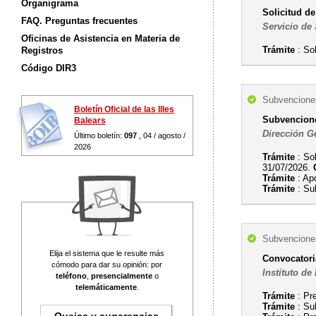
Organigrama
Solicitud de
FAQ. Preguntas frecuentes
Servicio de 
Oficinas de Asistencia en Materia de
Trámite
: Sol
Registros
Código DIR3
Subvenciones
Boletín Oficial de las Illes
Subvenciones
Balears
Dirección G
Último boletín:
097
, 04 / agosto /
2026
Trámite
: Sol
31/07/2026.
Trámite
: Ap
Trámite
: Sub
Subvenciones
Elija el sistema que le resulte más
Convocatoria
cómodo para dar su opinión: por
Instituto de
teléfono
,
presencialmente
o
telemáticamente
.
Trámite
: Pr
Trámite
: Su