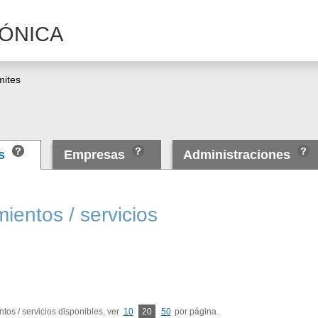
ÓNICA
mites
as
Empresas
Administraciones
ientos / servicios
tos / servicios disponibles, ver
10
20
50
por página.