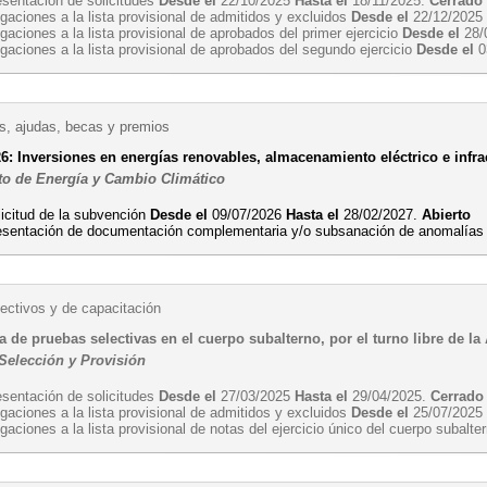
esentación de solicitudes
Desde el
22/10/2025
Hasta el
18/11/2025.
Cerrado
gaciones a la lista provisional de admitidos y excluidos
Desde el
22/12/202
gaciones a la lista provisional de aprobados del primer ejercicio
Desde el
28/
gaciones a la lista provisional de aprobados del segundo ejercicio
Desde el
0
, ajudas, becas y premios
: Inversiones en energías renovables, almacenamiento eléctrico e infra
o de Energía y Cambio Climático
licitud de la subvención
Desde el
09/07/2026
Hasta el
28/02/2027.
Abierto
esentación de documentación complementaria y/o subsanación de anomalía
ectivos y de capacitación
 de pruebas selectivas en el cuerpo subalterno, por el turno libre de la
 Selección y Provisión
esentación de solicitudes
Desde el
27/03/2025
Hasta el
29/04/2025.
Cerrado
gaciones a la lista provisional de admitidos y excluidos
Desde el
25/07/202
gaciones a la lista provisional de notas del ejercicio único del cuerpo subalt