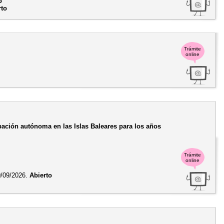
o
rto
Trámite
online
pación autónoma en las Islas Baleares para los años
Trámite
online
/09/2026.
Abierto
o