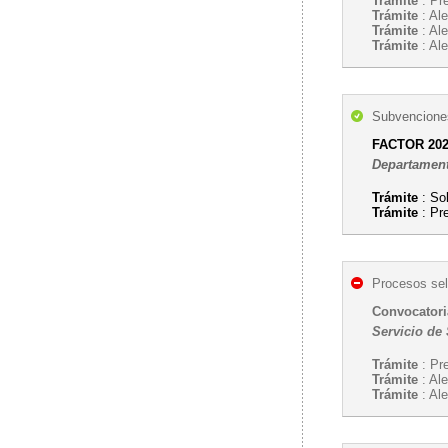
Trámite
: Pr
Trámite
: Ale
Trámite
: Ale
Trámite
: Ale
Subvenciones
FACTOR 2026
Departament
Trámite
: So
Trámite
: Pr
Procesos sel
Convocatoria
Servicio de
Trámite
: Pr
Trámite
: Ale
Trámite
: Ale