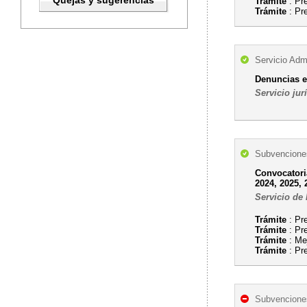
Quejas y sugerencias
Trámite
: Pr
Trámite
: Pr
Servicio Admi
Denuncias e
Servicio jur
Subvenciones
Convocatori
2024, 2025, 
Servicio de
Trámite
: Pr
Trámite
: Pr
Trámite
: Mej
Trámite
: Pr
Subvenciones