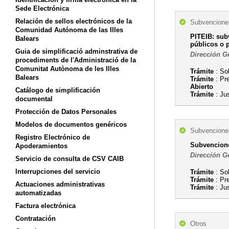
Sede Electrónica
Relación de sellos electrónicos de la
Subvenciones
Comunidad Autónoma de las Illes
PITEIB: sub
Balears
públicos o p
Guia de simplificació adminstrativa de
Dirección G
procediments de l'Administració de la
Comunitat Autònoma de les Illes
Trámite
: So
Balears
Trámite
: Pr
Abierto
Catálogo de simplificación
Trámite
: Ju
documental
Protección de Datos Personales
Modelos de documentos genéricos
Subvenciones
Registro Electrónico de
Subvencione
Apoderamientos
Dirección G
Servicio de consulta de CSV CAIB
Interrupciones del servicio
Trámite
: So
Trámite
: Pr
Actuaciones administrativas
Trámite
: Ju
automatizadas
Factura electrónica
Contratación
Otros