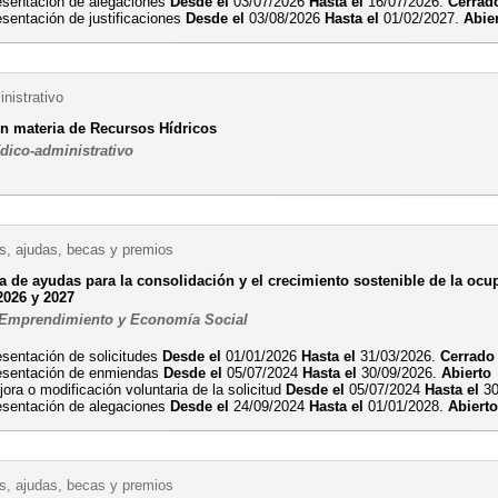
esentación de alegaciones
Desde el
03/07/2026
Hasta el
16/07/2026.
Cerrad
esentación de justificaciones
Desde el
03/08/2026
Hasta el
01/02/2027.
Abie
nistrativo
n materia de Recursos Hídricos
ídico-administrativo
, ajudas, becas y premios
a de ayudas para la consolidación y el crecimiento sostenible de la ocu
2026 y 2027
 Emprendimiento y Economía Social
esentación de solicitudes
Desde el
01/01/2026
Hasta el
31/03/2026.
Cerrado
esentación de enmiendas
Desde el
05/07/2024
Hasta el
30/09/2026.
Abierto
ora o modificación voluntaria de la solicitud
Desde el
05/07/2024
Hasta el
30
esentación de alegaciones
Desde el
24/09/2024
Hasta el
01/01/2028.
Abiert
, ajudas, becas y premios