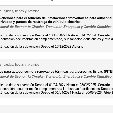
, ajudas, becas y premios
venciones para el fomento de instalaciones fotovoltaicas para autoco
rivados y puntos de recàrrega de vehículo eléctrico
eneral de Economía Circular, Transición Energética y Cambio Climático
licitud de la subvención
Desde el
13/12/2022
Hasta el
31/07/2024.
Cerrado
esentación documentación complementaria, subsanación deficiencias y otra
stificación de la subvención
Desde el
13/12/2022
Abierto
, ajudas, becas y premios
s para autoconsumo y renovables térmicas para personas físicas (PITE
eneral de Economía Circular, Transición Energética y Cambio Climático
licitud de la subvención
Desde el
01/04/2024
Hasta el
28/02/2025.
Cerrado
esentación documentación complementaria i subsanació deficiències
Desde e
stificación de la subvención
Desde el
01/04/2024
Hasta el
30/09/2026.
Abier