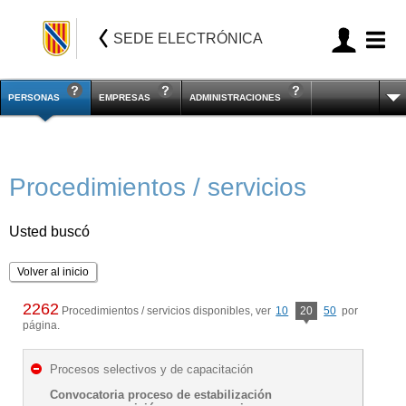
SEDE ELECTRÓNICA
PERSONAS
EMPRESAS
ADMINISTRACIONES
Procedimientos / servicios
Usted buscó
Volver al inicio
2262
Procedimientos / servicios disponibles, ver
10
20
50
por
página.
Procesos selectivos y de capacitación
Convocatoria proceso de estabilización