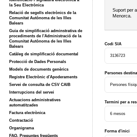
la Seu Electrònica
Suport per a
Relació de segells electrònics de la
Menorca.
Comunitat Autònoma de les Illes
Balears
Guia de simplificació adminstrativa de
procediments de l'Administració de la
Comunitat Autònoma de les Illes
Codi SIA
Balears
Catàleg de simplificació documental
3136723
Protecció de Dades Personals
Models de documents genèrics
Persones destina
Registre Electrònic d'Apoderaments
Servei de consulta de CSV CAIB
Persones físiq
Interrupcions del servei
Actuacions administratives
Termini per a res
automatitzades
Factura electrònica
6 mesos
Contractació
Organigrama
Forma d'inici
FAQ. Preguntes freqüents