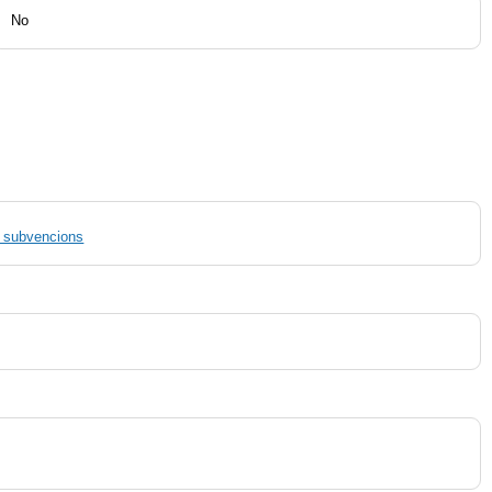
No
de subvencions