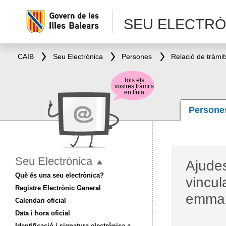
SEU ELECTRÒ
CAIB
Seu Electrònica
Persones
Relació de tràmit
Tots els
vostres tràmits
en línia
Person
Seu Electrònica
Ajudes
Què és una seu electrònica?
vincul
Registre Electrònic General
emmar
Calendari oficial
Data i hora oficial
Identificació i signatura electrònica a