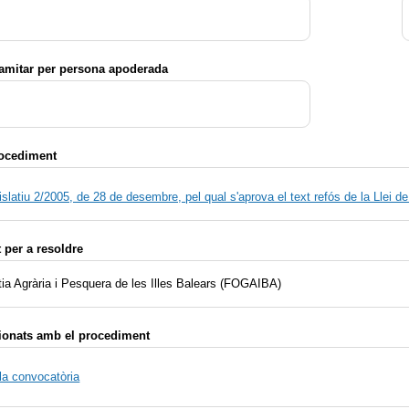
ramitar per persona apoderada
rocediment
islatiu 2/2005, de 28 de desembre, pel qual s'aprova el text refós de la Llei 
per a resoldre
ia Agrària i Pesquera de les Illes Balears (FOGAIBA)
ionats amb el procediment
la convocatòria