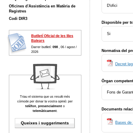
D'ofici
Oficines d'Assistència en Matèria de
Registres
Codi DIR3
Disponible per t
Si
Butlletí Oficial de les Illes
Balears
Darrer butlletí:
098
, 06 / agost /
Normativa del p
2026
Decret leg
Òrgan competent 
Fons de Garant
Triau el sistema que us resulti més
còmode per donar la vostra opinió: per
telèfon
,
presencialment
o
Documents relac
telemàticament
.
Bases de 
Queixes i suggeriments