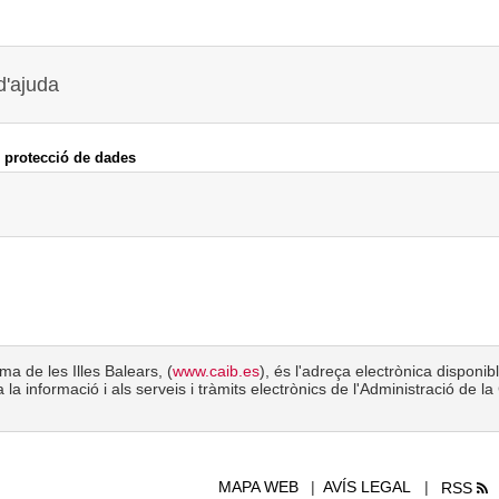
 d'ajuda
 protecció de dades
a de les Illes Balears, (
www.caib.es
), és l'adreça electrònica disponib
 la informació i als serveis i tràmits electrònics de l'Administració de 
MAPA WEB
AVÍS LEGAL
RSS