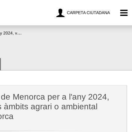
CARPETA CIUTADANA
Ajudes pel desenvolupament rural de l'illa de Menorca per a l'any 2024, vinculades a projectes relacionats amb els àmbits agrari o ambiental emmarcats en l'EDLP 2014-2020 de Menorca
a de Menorca per a l'any 2024,
s àmbits agrari o ambiental
orca