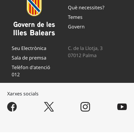
Què necessites?
Temes
Govern
Seu Electrònica
C. de la Llotja, 3
07012 Palma
Sala de premsa
Telèfon d'atenció
012
Xarxes socials