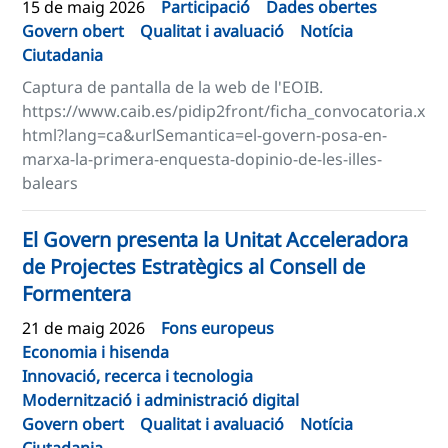
15 de maig 2026
Participació
Dades obertes
Govern obert
Qualitat i avaluació
Notícia
Ciutadania
Captura de pantalla de la web de l'EOIB.
https://www.caib.es/pidip2front/ficha_convocatoria.x
html?lang=ca&urlSemantica=el-govern-posa-en-
marxa-la-primera-enquesta-dopinio-de-les-illes-
balears
El Govern presenta la Unitat Acceleradora
de Projectes Estratègics al Consell de
Formentera
21 de maig 2026
Fons europeus
Economia i hisenda
Innovació, recerca i tecnologia
Modernització i administració digital
Govern obert
Qualitat i avaluació
Notícia