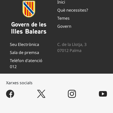
Inici
Què necessites?
Temes
Govern
Seu Electrònica
C. de la Llotja, 3
07012 Palma
Sala de premsa
Telèfon d'atenció
012
Xarxes socials