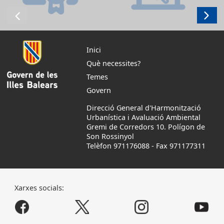
Inici
Què necessites?
Temes
Govern
Direcció General d'Harmonització
Urbanística i Avaluació Ambiental
Gremi de Corredors 10. Polígon de
Son Rossinyol
Telèfon 971176088
-
Fax 971177311
Xarxes socials: