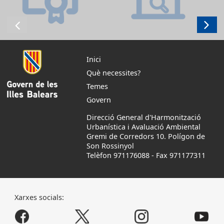
Inici
Què necessites?
Temes
Govern
Direcció General d'Harmonització
Urbanística i Avaluació Ambiental
Gremi de Corredors 10. Polígon de
Son Rossinyol
Telèfon 971176088
-
Fax 971177311
Xarxes socials: