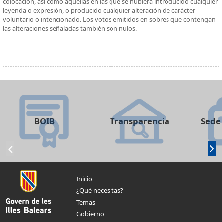
colocación, así como aquellas en las que se hubiera introducido cualquier
leyenda o expresión, o producido cualquier alteración de carácter
voluntario o intencionado. Los votos emitidos en sobres que contengan
las alteraciones señaladas también son nulos.
BOIB
Transparencia
Sede 
Inicio
¿Qué necesitas?
Temas
Gobierno