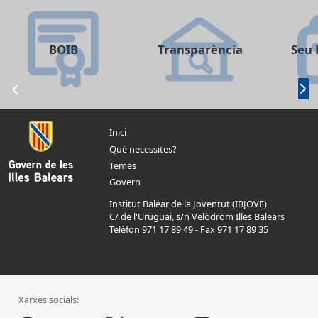
BOIB
Transparència
Seu 
Inici
Què necessites?
Temes
Govern
Institut Balear de la Joventut (IBJOVE)
C/ de l'Uruguai, s/n Velòdrom Illes Balears
Telèfon 971 17 89 49
-
Fax 971 17 89 35
Xarxes socials: