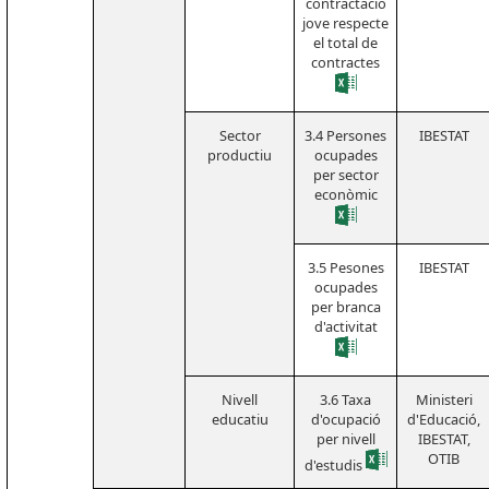
contractació
jove respecte
el total de
contractes
Sector
3.4 Persones
IBESTAT
productiu
ocupades
per sector
econòmic
3.5 Pesones
IBESTAT
ocupades
per branca
d'activitat
Nivell
3.6 Taxa
Ministeri
educatiu
d'ocupació
d'Educació,
per nivell
IBESTAT,
OTIB
d'estudis