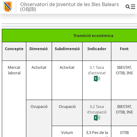
Observatori de Joventut de les Illes Balears
(OBJIB)
Transició econòmica
Concepte
Dimensió
Subdimensió
Indicador
Font
Mercat
Activitat
Activitat
3.1 Taxa
IBESTAT,
laboral
d'activitat
OTIB, INE
Ocupació
Ocupació
3.2 Taxa
IBESTAT,
d'ocupació
OTIB, INE
Volum
3.3 Pes de la
OTIB