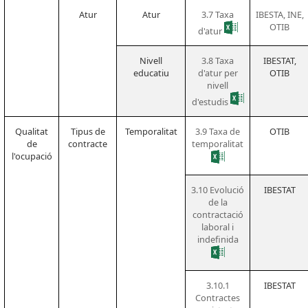
Atur
Atur
3.7 Taxa
IBESTA, INE,
OTIB
d'atur
Nivell
3.8 Taxa
IBESTAT,
educatiu
d'atur per
OTIB
nivell
d'estudis
Qualitat
Tipus de
Temporalitat
3.9 Taxa de
OTIB
de
contracte
temporalitat
l'ocupació
3.10 Evolució
IBESTAT
de la
contractació
laboral i
indefinida
3.10.1
IBESTAT
Contractes