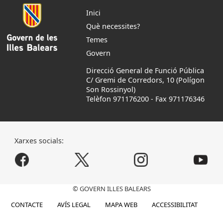
Inici
Què necessites?
Temes
Govern
Direcció General de Funció Pública
C/ Gremi de Corredors, 10 (Polígon
Son Rossinyol)
Telèfon 971176200
-
Fax 971176346
Xarxes socials:
© GOVERN ILLES BALEARS
CONTACTE
AVÍS LEGAL
MAPA WEB
ACCESSIBILITAT