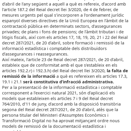
d’abril de l’any següent a aquell a què es refereix, d’acord amb
l’article 187.2 del Reial decret llei 3/2020, de 4 de febrer, de
mesures urgents pel qual s’incorporen a l’ordenament jurídic
espanyol diverses directives de la Unió Europea en l’àmbit de la
contractació pública en determinats sectors, d’assegurances
privades; de plans i fons de pensions; de l’àmbit tributari i de
litigis fiscals, així com els articles 17, 18, 19, 20, 21 i 22 del Reial
decret 287/2021, de 20 d’abril, sobre formació i remissió de la
informació estadística i comptable dels distribuïdors
d’assegurances i reassegurances.
Així mateix, l’article 23 de Reial decret 287/2021, de 20 d’abril,
estableix que de conformitat amb el que s’estableix en els
articles 192.2.r) i 192.3.h) del Reial decret llei 3/2020,
la falta de
remissió de la informació
a què es refereixen els articles 17.3,
19.1 i 21.1
serà constitutiva d’infracció administrativa.
Per a la presentació de la informació estadística i comptable
corresponent a l’exercici natural 2021, són d’aplicació els
models que estableixen els articles 7 i 9 del Reial decret
764/2010, d’11 de juny, d’acord amb la disposició transitòria
segona del Reial decret 287/2021, de 20 d’abril, atès que la
persona titular del Ministeri d'Assumptes Econòmics i
Transformació Digital no ha aprovat mitjançant ordre nous
models de remissió de la documentació estadística i