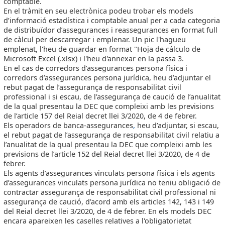
comptable.
En el tràmit en seu electrònica podeu trobar els models
d’informació estadística i comptable anual per a cada categoria
de distribuïdor d’assegurances i reassegurances en format full
de càlcul per descarregar i emplenar. Un pic l'hagueu
emplenat, l'heu de guardar en format "Hoja de cálculo de
Microsoft Excel (.xlsx) i l'heu d'annexar en la passa 3.
En el cas de corredors d’assegurances persona física i
corredors d’assegurances persona jurídica, heu d’adjuntar el
rebut pagat de l’assegurança de responsabilitat civil
professional i si escau, de l’assegurança de caució de l’anualitat
de la qual presentau la DEC que compleixi amb les previsions
de l’article 157 del Reial decret llei 3/2020, de 4 de febrer.
Els operadors de banca-assegurances
,
heu d’adjuntar, si escau,
el rebut pagat de l’assegurança de responsabilitat civil relatiu a
l’anualitat de la qual presentau la DEC que compleixi amb les
previsions de l’article 152 del Reial decret llei 3/2020, de 4 de
febrer.
Els agents d’assegurances vinculats persona física i els agents
d’assegurances vinculats persona jurídica no teniu obligació de
contractar assegurança de responsabilitat civil professional ni
assegurança de caució, d’acord amb els articles 142, 143 i 149
del Reial decret llei 3/2020, de 4 de febrer. En els models DEC
encara apareixen les caselles relatives a l'obligatorietat