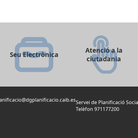
Atenció a la
Seu Electrònica
ciutadania
anificacio@dgplanificacio.caib.es
Servei de Planificació Socia
Telèfon 971177200