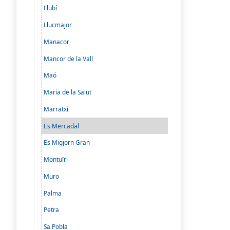
Llubí
Llucmajor
Manacor
Mancor de la Vall
Maó
Maria de la Salut
Marratxí
Es Mercadal
Es Migjorn Gran
Montuïri
Muro
Palma
Petra
Sa Pobla