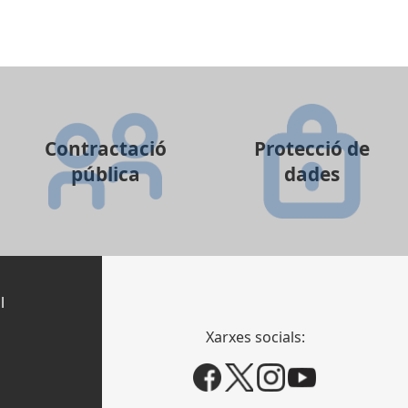
Contractació
Protecció de
pública
dades
l
Xarxes socials: