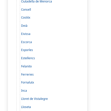
Ciutadella de Menorca
Consell
Costitx
Deià
Eivissa
Escorca
Esporles
Estellencs
Felanitx
Ferreries
Fornalutx
Inca
Lloret de Vistalegre
Lloseta