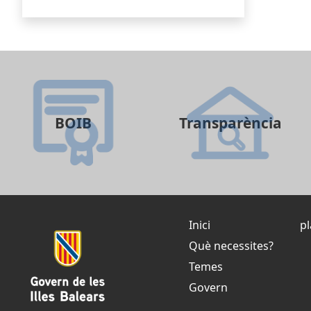
BOIB
Transparència
Inici
pl
Què necessites?
Temes
Govern