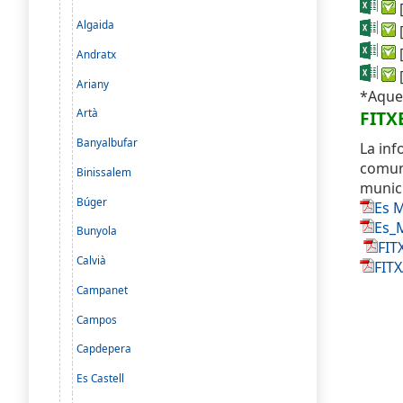
Algaida
Andratx
Ariany
*Aques
Artà
FITX
Banyalbufar
La inf
comuni
Binissalem
munici
Búger
Es 
Es_
Bunyola
FIT
Calvià
FIT
Campanet
Campos
Capdepera
Es Castell