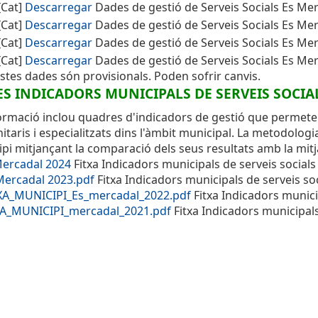
[Cat]
Descarregar
Dades de gestió de Serveis Socials Es Me
[Cat]
Descarregar
Dades de gestió de Serveis Socials Es Me
[Cat]
Descarregar
Dades de gestió de Serveis Socials Es Me
[Cat]
Descarregar
Dades de gestió de Serveis Socials Es Me
tes dades són provisionals. Poden sofrir canvis.
ES INDICADORS MUNICIPALS DE SERVEIS SOCIA
ormació inclou quadres d'indicadors de gestió que permeten
taris i especialitzats dins l'àmbit municipal. La metodolog
pi mitjançant la comparació dels seus resultats amb la mitj
Mercadal 2024
Fitxa Indicadors municipals de serveis social
Mercadal 2023.pdf
Fitxa Indicadors municipals de serveis so
XA_MUNICIPI_Es_mercadal_2022.pdf
Fitxa Indicadors munici
XA_MUNICIPI_mercadal_2021.pdf
Fitxa Indicadors municipals