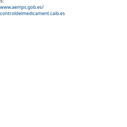
s:
//www.aemps.gob.es/
/controldelmedicament.caib.es