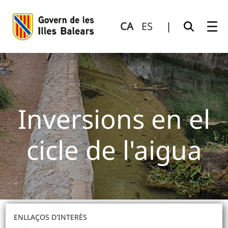
Inversions en el cicle de l&#39;aigua
Salta al contingut principal
CA
ES
|
Inversions en el
cicle de l'aigua
ENLLAÇOS D'INTERÈS