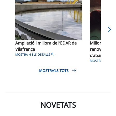
Ampliació i millora de l’EDAR de
Millora del d
Vilafranca
renovació de 
MOSTRA'N ELS DETALLS
d’abastiment 
MOSTRA'N ELS D
MOSTRA'LS TOTS
NOVETATS