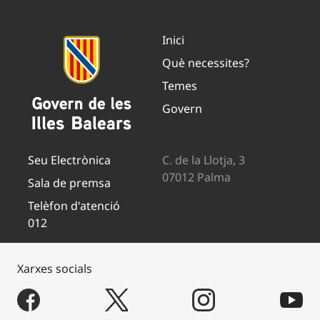
Inici
Què necessites?
Temes
Govern
Seu Electrònica
C. de la Llotja, 3
07012 Palma
Sala de premsa
Telèfon d'atenció
012
Xarxes socials