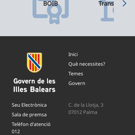
BOIB
Transparènci
Inici
Què necessites?
Temes
Govern
Seu Electrònica
C. de la Llotja, 3
07012 Palma
Sala de premsa
Telèfon d'atenció
012