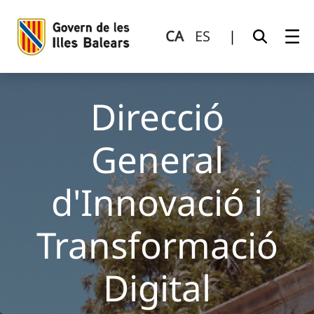
Direcció General d&#39;Innovació i Transformació Digital
Salta al contingut principal
CA
ES
|
Direcció
General
d'Innovació i
Transformació
Digital