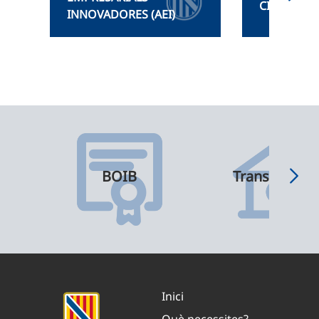
CIBERSEG
INNOVADORES (AEI)
BOIB
Transparènci
Inici