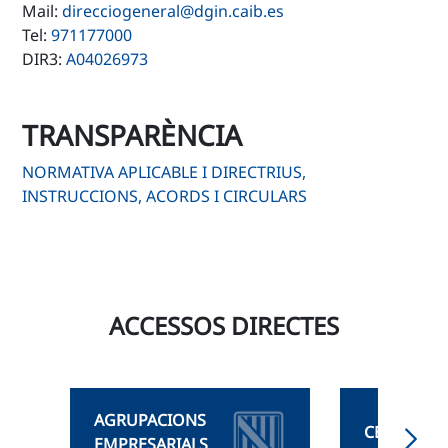
Mail:
direcciogeneral@dgin.caib.es
Tel:
971177000
DIR3:
A04026973
TRANSPARÈNCIA
NORMATIVA APLICABLE I DIRECTRIUS,
INSTRUCCIONS, ACORDS I CIRCULARS
ACCESSOS DIRECTES
AGRUPACIONS
CENTRE BA
EMPRESARIALS