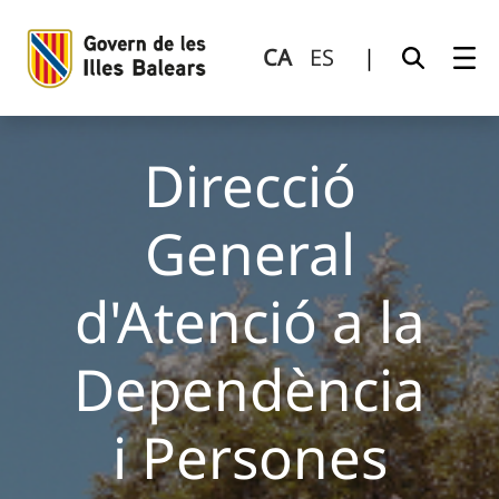
Direcció General d&#39;Atenció a la Dependència i Person
Salta al contingut principal
CA
ES
|
Direcció
General
d'Atenció a la
Dependència
i Persones