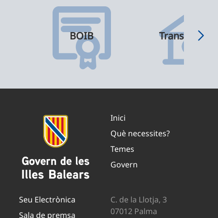
BOIB
Transparènci
Inici
Què necessites?
Temes
Govern
Seu Electrònica
C. de la Llotja, 3
07012 Palma
Sala de premsa