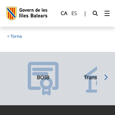
Detall
Salta al contingut principal
CA
ES
|
< Torna
BOIB
Transparènci