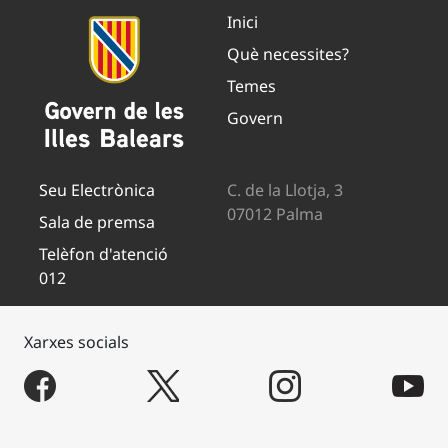
Inici
Què necessites?
Temes
Govern
Seu Electrònica
C. de la Llotja, 3
07012 Palma
Sala de premsa
Telèfon d'atenció
012
Xarxes socials