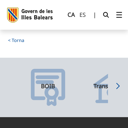
Detall
Salta al contingut principal
CA
ES
|
< Torna
BOIB
Transparènci