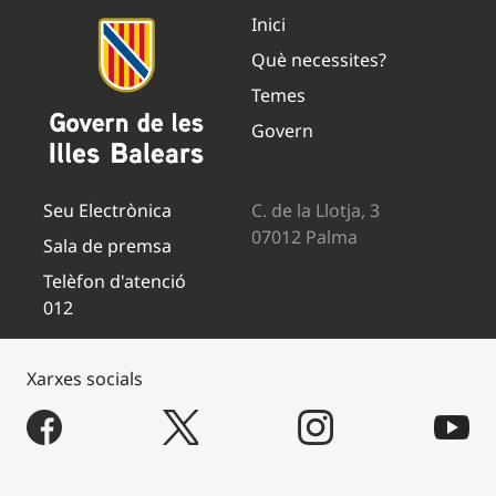
Inici
Què necessites?
Temes
Govern
Seu Electrònica
C. de la Llotja, 3
07012 Palma
Sala de premsa
Telèfon d'atenció
012
Xarxes socials