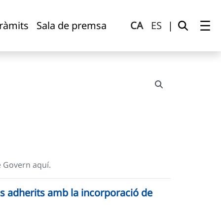
tràmits
Sala de premsa
CA
ES
|
e Govern aquí.
s adherits amb la incorporació de