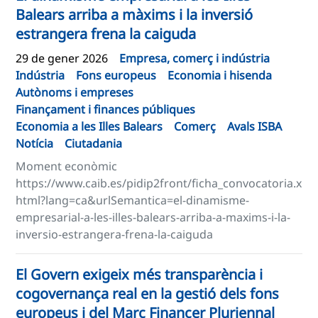
Balears arriba a màxims i la inversió
estrangera frena la caiguda
29 de gener 2026
Empresa, comerç i indústria
Indústria
Fons europeus
Economia i hisenda
Autònoms i empreses
Finançament i finances públiques
Economia a les Illes Balears
Comerç
Avals ISBA
Notícia
Ciutadania
Moment econòmic
https://www.caib.es/pidip2front/ficha_convocatoria.x
html?lang=ca&urlSemantica=el-dinamisme-
empresarial-a-les-illes-balears-arriba-a-maxims-i-la-
inversio-estrangera-frena-la-caiguda
El Govern exigeix més transparència i
cogovernança real en la gestió dels fons
europeus i del Marc Financer Pluriennal