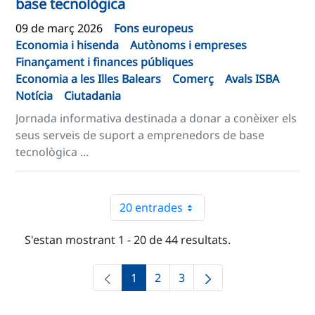
base tecnològica
09 de març 2026
Fons europeus
Economia i hisenda
Autònoms i empreses
Finançament i finances públiques
Economia a les Illes Balears
Comerç
Avals ISBA
Notícia
Ciutadania
Jornada informativa destinada a donar a conèixer els
seus serveis de suport a emprenedors de base
tecnològica ...
20 entrades
S'estan mostrant 1 - 20 de 44 resultats.
1
2
3
Pàgina
Pàgina
Pàgina