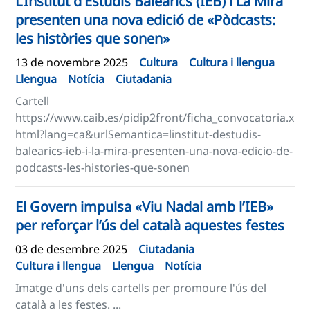
L’Institut d’Estudis Baleàrics (IEB) i La Mira
presenten una nova edició de «Pòdcasts:
les històries que sonen»
13 de novembre 2025
Cultura
Cultura i llengua
Llengua
Notícia
Ciutadania
Cartell
https://www.caib.es/pidip2front/ficha_convocatoria.x
html?lang=ca&urlSemantica=linstitut-destudis-
balearics-ieb-i-la-mira-presenten-una-nova-edicio-de-
podcasts-les-histories-que-sonen
El Govern impulsa «Viu Nadal amb l’IEB»
per reforçar l’ús del català aquestes festes
03 de desembre 2025
Ciutadania
Cultura i llengua
Llengua
Notícia
Imatge d'uns dels cartells per promoure l'ús del
català a les festes. ...