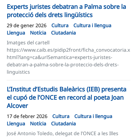
Experts juristes debatran a Palma sobre la
protecció dels drets lingüístics
29 de gener 2026
Cultura
Cultura i llengua
Llengua
Notícia
Ciutadania
Imatges del cartell
https://www.caib.es/pidip2front/ficha_convocatoria.x
html?lang=ca&urlSemantica=experts-juristes-
debatran-a-palma-sobre-la-proteccio-dels-drets-
linguistics
L’Institut d’Estudis Baleàrics (IEB) presenta
el cupó de l’ONCE en record al poeta Joan
Alcover
17 de febrer 2026
Cultura
Cultura i llengua
Llengua
Notícia
Ciutadania
José Antonio Toledo, delegat de l’ONCE a les Illes