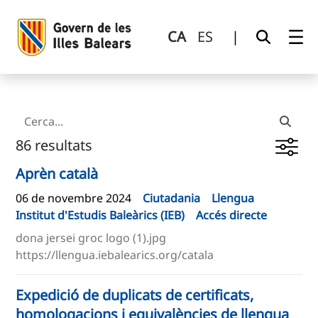
Cerca
Salta al contingut principal
CA
ES
|
86 resultats
Aprèn català
06 de novembre 2024
Ciutadania
Llengua
Institut d'Estudis Baleàrics (IEB)
Accés directe
dona jersei groc logo (1).jpg
https://llengua.iebalearics.org/catala
Expedició de duplicats de certificats,
homologacions i equivalències de llengua