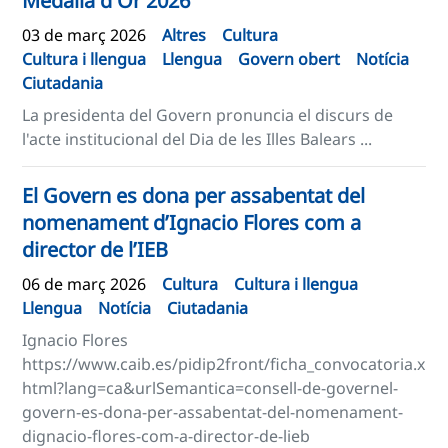
Medalla d'Or 2026
03 de març 2026
Altres
Cultura
Cultura i llengua
Llengua
Govern obert
Notícia
Ciutadania
La presidenta del Govern pronuncia el discurs de
l'acte institucional del Dia de les Illes Balears ...
El Govern es dona per assabentat del
nomenament d’Ignacio Flores com a
director de l’IEB
06 de març 2026
Cultura
Cultura i llengua
Llengua
Notícia
Ciutadania
Ignacio Flores
https://www.caib.es/pidip2front/ficha_convocatoria.x
html?lang=ca&urlSemantica=consell-de-governel-
govern-es-dona-per-assabentat-del-nomenament-
dignacio-flores-com-a-director-de-lieb