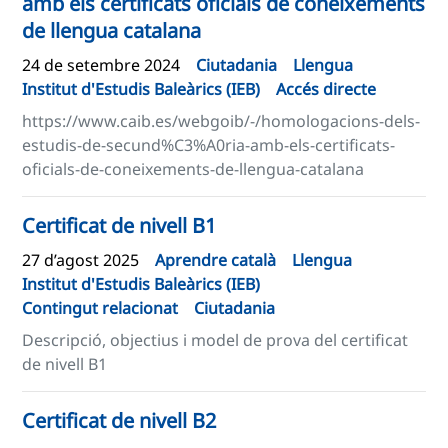
amb els certificats oficials de coneixements
de llengua catalana
24 de setembre 2024
Ciutadania
Llengua
Institut d'Estudis Baleàrics (IEB)
Accés directe
https://www.caib.es/webgoib/-/homologacions-dels-
estudis-de-secund%C3%A0ria-amb-els-certificats-
oficials-de-coneixements-de-llengua-catalana
Certificat de nivell B1
27 d’agost 2025
Aprendre català
Llengua
Institut d'Estudis Baleàrics (IEB)
Contingut relacionat
Ciutadania
Descripció, objectius i model de prova del certificat
de nivell B1
Certificat de nivell B2