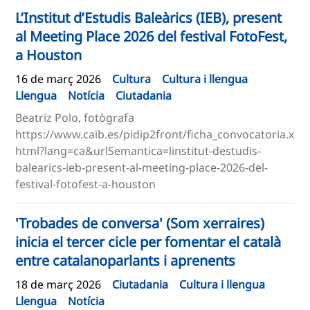
L’Institut d’Estudis Baleàrics (IEB), present
al Meeting Place 2026 del festival FotoFest,
a Houston
16 de març 2026
Cultura
Cultura i llengua
Llengua
Notícia
Ciutadania
Beatriz Polo, fotògrafa
https://www.caib.es/pidip2front/ficha_convocatoria.x
html?lang=ca&urlSemantica=linstitut-destudis-
balearics-ieb-present-al-meeting-place-2026-del-
festival-fotofest-a-houston
'Trobades de conversa' (Som xerraires)
inicia el tercer cicle per fomentar el català
entre catalanoparlants i aprenents
18 de març 2026
Ciutadania
Cultura i llengua
Llengua
Notícia