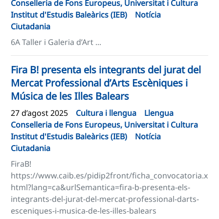
Conselleria de Fons Europeus, Universitat i Cultura
Institut d'Estudis Baleàrics (IEB)
Notícia
Ciutadania
6A Taller i Galeria d’Art ...
Fira B! presenta els integrants del jurat del
Mercat Professional d’Arts Escèniques i
Música de les Illes Balears
27 d’agost 2025
Cultura i llengua
Llengua
Conselleria de Fons Europeus, Universitat i Cultura
Institut d'Estudis Baleàrics (IEB)
Notícia
Ciutadania
FiraB!
https://www.caib.es/pidip2front/ficha_convocatoria.x
html?lang=ca&urlSemantica=fira-b-presenta-els-
integrants-del-jurat-del-mercat-professional-darts-
esceniques-i-musica-de-les-illes-balears