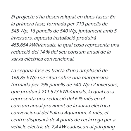
El projecte s'ha desenvolupat en dues fases:
En
la primera fase, formada per 719 panells de
545 Wp, 16 panells de 540 Wp, juntament amb 5
inversors, aquesta instal·lació produirà
455.654 kWh/anuals, la qual cosa representa una
reducció del 14 % del seu consum anual de la
xarxa elèctrica convencional.
La segona fase es tracta d'una ampliació de
168,85 kWp i se situa sobre una marquesina
formada per 296 panells de 540 Wp i 2 inversors,
que produirà 211.573 kWh/anuals, la qual cosa
representa una reducció del 6 % més en el
consum anual provinent de la xarxa elèctrica
convencional del Palma Aquarium.
A més, el
centre disposarà de 4 punts de recàrrega per a
vehicle elèctric de 7,4 kW cadascun al pàrquing