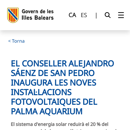
El conseller Alejandro Sáenz de San Pedro inaugura les nov
Salta al contingut principal
CA
ES
|
< Torna
EL CONSELLER ALEJANDRO
SÁENZ DE SAN PEDRO
INAUGURA LES NOVES
INSTAL·LACIONS
FOTOVOLTAIQUES DEL
PALMA AQUARIUM
El sistema d'energia solar reduirà el 20 % del