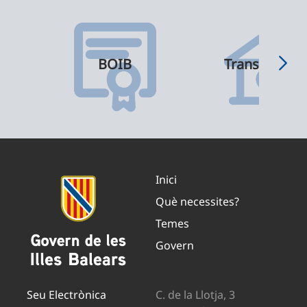
BOIB
Transparènci
Inici
Què necessites?
Temes
Govern
Seu Electrònica
C. de la Llotja, 3