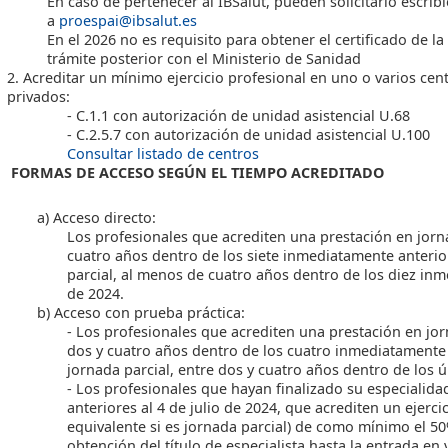
En caso de pertenecer al IBSalut, pueden solicitarlo escri
a
proespai@ibsalut.es
En el 2026 no es requisito para obtener el certificado de la 
trámite posterior con el Ministerio de Sanidad
2. Acreditar un mínimo ejercicio profesional en uno o varios cent
privados:
- C.1.1 con autorización de unidad asistencial U.68
- C.2.5.7 con autorización de unidad asistencial U.100
Consultar listado de centros
FORMAS DE ACCESO SEGÚN EL TIEMPO ACREDITADO
a) Acceso directo:
Los profesionales que acrediten una prestación en jorn
cuatro años dentro de los siete inmediatamente anterior
parcial, al menos de cuatro años dentro de los diez inm
de 2024.
b) Acceso con prueba práctica:
- Los profesionales que acrediten una prestación en jor
dos y cuatro años dentro de los cuatro inmediatamente a
jornada parcial, entre dos y cuatro años dentro de los ú
- Los profesionales que hayan finalizado su especialid
anteriores al 4 de julio de 2024, que acrediten un ejerci
equivalente si es jornada parcial) de como mínimo el 5
obtención del título de especialista hasta la entrada en