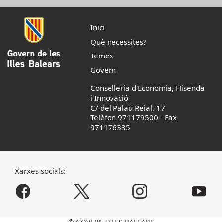
Inici
Què necessites?
Temes
Govern
Conselleria d'Economia, Hisenda
i Innovació
C/ del Palau Reial, 17
Telèfon 971179500
-
Fax
971176335
Xarxes socials:
© GOVERN ILLES BALEARS