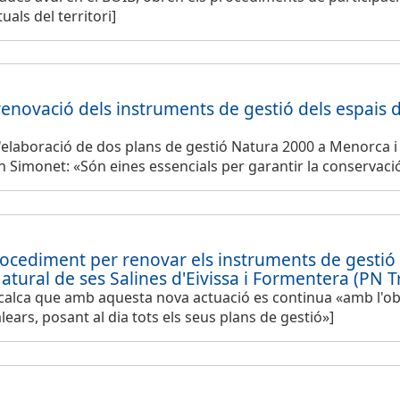
uals del territori]
enovació dels instruments de gestió dels espais de
d'elaboració de dos plans de gestió Natura 2000 a Menorca i 
Simonet: «Són eines essencials per garantir la conservació d
procediment per renovar els instruments de gestió 
atural de ses Salines d'Eivissa i Formentera (PN 
ecalca que amb aquesta nova actuació es continua «amb l'obje
alears, posant al dia tots els seus plans de gestió»]