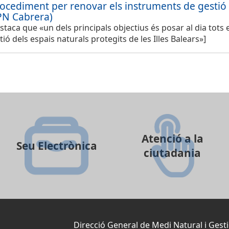
procediment per renovar els instruments de gestió
(PN Cabrera)
staca que «un dels principals objectius és posar al dia tots 
ió dels espais naturals protegits de les Illes Balears»]
Atenció a la
Seu Electrònica
ciutadania
Direcció General de Medi Natural i Gesti