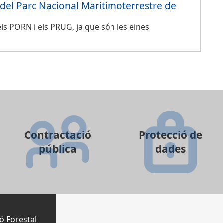
 del Parc Nacional Maritimoterrestre de
els PORN i els PRUG, ja que són les eines
Contractació
Protecció de
pública
dades
ó Forestal