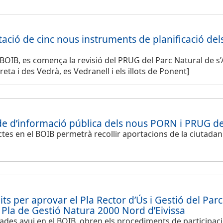
tació de cinc nous instruments de planificació dels
l BOIB, es comença la revisió del PRUG del Parc Natural de s
eta i des Vedrà, es Vedranell i els illots de Ponent]
de d’informació pública dels nous PORN i PRUG d
ctes en el BOIB permetrà recollir aportacions de la ciutadani
mits per aprovar el Pla Rector d’Ús i Gestió del Par
 Pla de Gestió Natura 2000 Nord d’Eivissa
cades avui en el BOIB, obren els procediments de participac