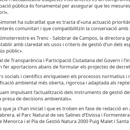
ipació pública és fonamental per assegurar que les mesures 
ri».
Simonet ha subratllat que es tracta d’«una actuació priorità
terès comunitari i que compatibilitzin la conservació amb ac
timoterrestre es Trenc - Salobrar de Campos, la directora g
ablir amb claredat els usos i criteris de gestió d’un dels e
ús públic».
 de Transparència i Participació Ciutadana del Govern i l’ini
in fer aportacions abans de formular els projectes de decret
ors socials i científics enriqueixen els processos normatius i
cació ambiental més oberta, rigorosa i adaptada als reptes
am impulsant l’actualització dels instruments de gestió dels
 la presa de decisions ambientals».
ue ja s’han iniciat i que es troben en fase de redacció en a
abrera, el Parc Natural de ses Salines d’Eivissa i Formenter
 Menorca i el Pla de Gestió Natura 2000 Puig Malet i Santa 