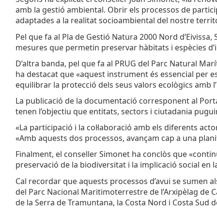
amb la gestió ambiental. Obrir els processos de partic
adaptades a la realitat socioambiental del nostre territo
Pel que fa al Pla de Gestió Natura 2000 Nord d’Eivissa, 
mesures que permetin preservar hàbitats i espècies d’in
D’altra banda, pel que fa al PRUG del Parc Natural Marí
ha destacat que «aquest instrument és essencial per est
equilibrar la protecció dels seus valors ecològics amb l’
La publicació de la documentació corresponent al Portal
tenen l’objectiu que entitats, sectors i ciutadania pugu
«La participació i la col·laboració amb els diferents act
«Amb aquests dos processos, avançam cap a una planifi
Finalment, el conseller Simonet ha conclòs que «continu
preservació de la biodiversitat i la implicació social en
Cal recordar que aquests processos d’avui se sumen als q
del Parc Nacional Maritimoterrestre de l’Arxipèlag de C
de la Serra de Tramuntana, la Costa Nord i Costa Sud de