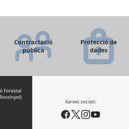
Contractació
Protecció de
pública
dades
ó Forestal
Rossinyol)
Xarxes socials: