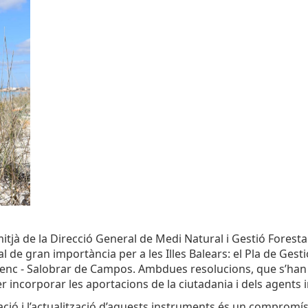
mitjà de la Direcció General de Medi Natural i Gestió Foresta
 de gran importància per a les Illes Balears: el Pla de Gestió
nc - Salobrar de Campos. Ambdues resolucions, que s’han publ
er incorporar les aportacions de la ciutadania i dels agents 
ació i l’actualització d’aquests instruments és un compromís