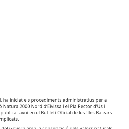
l, ha iniciat els procediments administratius per a
 Natura 2000 Nord d’Eivissa i el Pla Rector d’Ús i
icat avui en el Butlletí Oficial de les Illes Balears
implicats.
 del Govern amb la conservació dels valors naturals i