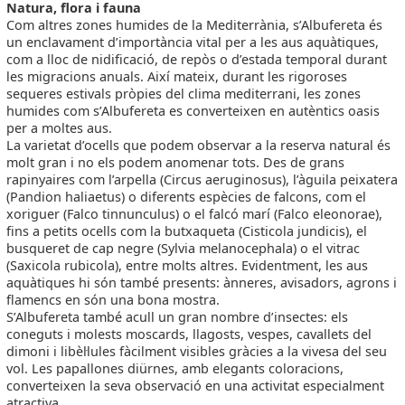
Natura, flora i fauna
Com altres zones humides de la Mediterrània, s’Albufereta és
un enclavament d’importància vital per a les aus aquàtiques,
com a lloc de nidificació, de repòs o d’estada temporal durant
les migracions anuals. Així mateix, durant les rigoroses
sequeres estivals pròpies del clima mediterrani, les zones
humides com s’Albufereta es converteixen en autèntics oasis
per a moltes aus.
La varietat d’ocells que podem observar a la reserva natural és
molt gran i no els podem anomenar tots. Des de grans
rapinyaires com l’arpella (Circus aeruginosus), l’àguila peixatera
(Pandion haliaetus) o diferents espècies de falcons, com el
xoriguer (Falco tinnunculus) o el falcó marí (Falco eleonorae),
fins a petits ocells com la butxaqueta (Cisticola jundicis), el
busqueret de cap negre (Sylvia melanocephala) o el vitrac
(Saxicola rubicola), entre molts altres. Evidentment, les aus
aquàtiques hi són també presents: ànneres, avisadors, agrons i
flamencs en són una bona mostra.
S’Albufereta també acull un gran nombre d’insectes: els
coneguts i molests moscards, llagosts, vespes, cavallets del
dimoni i libèl·lules fàcilment visibles gràcies a la vivesa del seu
vol. Les papallones diürnes, amb elegants coloracions,
converteixen la seva observació en una activitat especialment
atractiva.