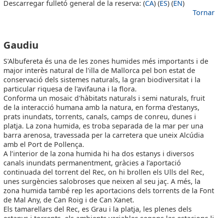
Descarregar fulletó general de la reserva: (
CA
) (
ES
) (
EN
)
Tornar
GAUDIU2
Gaudiu
S'Albufereta és una de les zones humides més importants i de
major interès natural de l'illa de Mallorca pel bon estat de
conservació dels sistemes naturals, la gran biodiversitat i la
particular riquesa de l'avifauna i la flora.
Conforma un mosaic d'hàbitats naturals i semi naturals, fruit
de la interacció humana amb la natura, en forma d'estanys,
prats inundats, torrents, canals, camps de conreu, dunes i
platja. La zona humida, es troba separada de la mar per una
barra arenosa, travessada per la carretera que uneix Alcúdia
amb el Port de Pollença.
A l’interior de la zona humida hi ha dos estanys i diversos
canals inundats permanentment, gràcies a l’aportació
continuada del torrent del Rec, on hi brollen els Ulls del Rec,
unes surgències salobroses que neixen al seu jaç. A més, la
zona humida també rep les aportacions dels torrents de la Font
de Mal Any, de Can Roig i de Can Xanet.
Els tamarellars del Rec, es Grau i la platja, les plenes dels