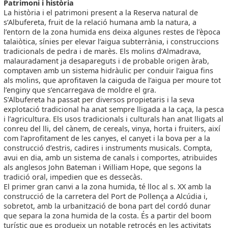
Patrimoni i història
La història i el patrimoni present a la Reserva natural de
s’Albufereta, fruit de la relació humana amb la natura, a
l’entorn de la zona humida ens deixa algunes restes de l’època
talaiòtica, sínies per elevar l’aigua subterrània, i construccions
tradicionals de pedra i de marès. Els molins d’Almadrava,
malauradament ja desapareguts i de probable origen àrab,
comptaven amb un sistema hidràulic per conduir l’aigua fins
als molins, que aprofitaven la caiguda de l’aigua per moure tot
l’enginy que s’encarregava de moldre el gra.
S’Albufereta ha passat per diversos propietaris i la seva
explotació tradicional ha anat sempre lligada a la caça, la pesca
i l’agricultura. Els usos tradicionals i culturals han anat lligats al
conreu del lli, del cànem, de cereals, vinya, horta i fruiters, així
com l’aprofitament de les canyes, el canyet i la bova per a la
construcció d’estris, cadires i instruments musicals. Compta,
avui en dia, amb un sistema de canals i comportes, atribuïdes
als anglesos John Bateman i William Hope, que segons la
tradició oral, impedien que es dessecàs.
El primer gran canvi a la zona humida, té lloc al s. XX amb la
construcció de la carretera del Port de Pollença a Alcúdia i,
sobretot, amb la urbanització de bona part del cordó dunar
que separa la zona humida de la costa. És a partir del boom
turístic que es produeix un notable retrocés en les activitats