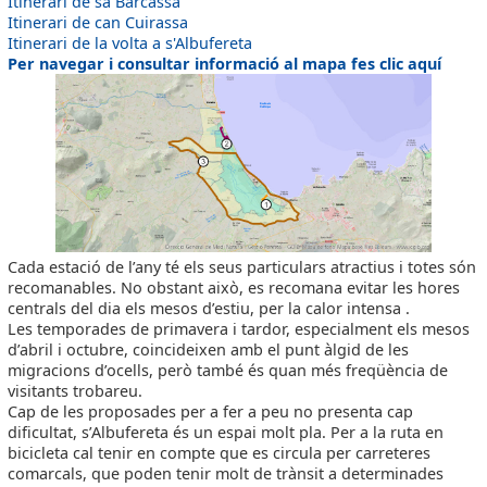
Itinerari de sa Barcassa
Itinerari de can Cuirassa
Itinerari de la volta a s'Albufereta
Per navegar i consultar informació al mapa fes clic aquí
Cada estació de l’any té els seus particulars atractius i totes són
recomanables. No obstant això, es recomana evitar les hores
centrals del dia els mesos d’estiu, per la calor intensa .
Les temporades de primavera i tardor, especialment els mesos
d’abril i octubre, coincideixen amb el punt àlgid de les
migracions d’ocells, però també és quan més freqüència de
visitants trobareu.
Cap de les proposades per a fer a peu no presenta cap
dificultat, s’Albufereta és un espai molt pla. Per a la ruta en
bicicleta cal tenir en compte que es circula per carreteres
comarcals, que poden tenir molt de trànsit a determinades