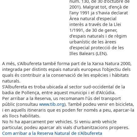
núm. 130, de 30 d’octubre de
2001). Malgrat tot, d’ençà de
l’any 1991 ja s’havia declarat
Àrea natural d’especial
interès a través de la Llei
1/1991, de 30 de gener,
d’espais naturals i de règim
urbanístic de les àrees
d’especial protecció de les
Illes Balears (LEN).
A més, s’Albufereta també forma part de la Xarxa Natura 2000,
integrada per distints espais naturals europeus l’objectiu dels
quals és contribuir a la conservació de les espècies i hàbitats
naturals.
S’Albufereta es troba ubicada al sector sud-occidental de la
badia de Pollença, entre aquest municipi i el d’Alcúdia.
Per arribar a la Reserva, us recomanam l’ús del transport
públic (consultau
www.tib.org
). També podeu venir en bicicleta,
i en aquells itineraris que es poden fer només a peu, aparcar-la
als llocs habilitats.
No hi ha aparcament per vehicles. Si veniu amb vehicle
particular, podeu aparcar als vials d’urbanitzacions properes.
Com arribar a la Reserva Natural de s’Albufereta