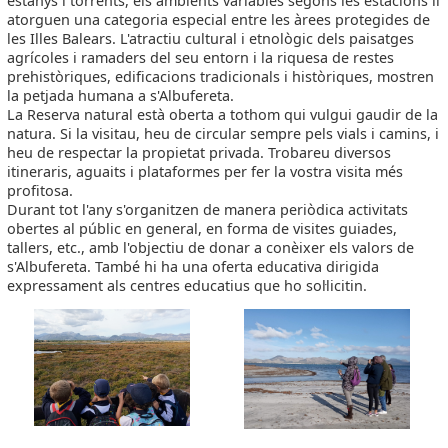
estanys i torrents, els ambients variables segons les estacions li
atorguen una categoria especial entre les àrees protegides de
les Illes Balears. L'atractiu cultural i etnològic dels paisatges
agrícoles i ramaders del seu entorn i la riquesa de restes
prehistòriques, edificacions tradicionals i històriques, mostren
la petjada humana a s'Albufereta.
La Reserva natural està oberta a tothom qui vulgui gaudir de la
natura. Si la visitau, heu de circular sempre pels vials i camins, i
heu de respectar la propietat privada. Trobareu diversos
itineraris, aguaits i plataformes per fer la vostra visita més
profitosa.
Durant tot l'any s'organitzen de manera periòdica activitats
obertes al públic en general, en forma de visites guiades,
tallers, etc., amb l'objectiu de donar a conèixer els valors de
s'Albufereta. També hi ha una oferta educativa dirigida
expressament als centres educatius que ho sol·licitin.