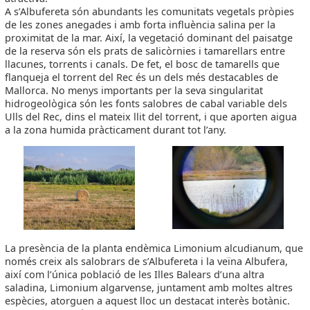
A s’Albufereta són abundants les comunitats vegetals pròpies
de les zones anegades i amb forta influència salina per la
proximitat de la mar. Així, la vegetació dominant del paisatge
de la reserva són els prats de salicòrnies i tamarellars entre
llacunes, torrents i canals. De fet, el bosc de tamarells que
flanqueja el torrent del Rec és un dels més destacables de
Mallorca. No menys importants per la seva singularitat
hidrogeològica són les fonts salobres de cabal variable dels
Ulls del Rec, dins el mateix llit del torrent, i que aporten aigua
a la zona humida pràcticament durant tot l’any.
La presència de la planta endèmica Limonium alcudianum, que
només creix als salobrars de s’Albufereta i la veïna Albufera,
així com l’única població de les Illes Balears d’una altra
saladina, Limonium algarvense, juntament amb moltes altres
espècies, atorguen a aquest lloc un destacat interès botànic.