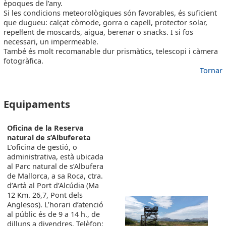
èpoques de l’any.
Si les condicions meteorològiques són favorables, és suficient
que dugueu: calçat còmode, gorra o capell, protector solar,
repel·lent de moscards, aigua, berenar o snacks. I si fos
necessari, un impermeable.
També és molt recomanable dur prismàtics, telescopi i càmera
fotogràfica.
Tornar
EQUIPAMENTS2
Equipaments
Oficina de la Reserva
natural de s’Albufereta
L’oficina de gestió, o
administrativa, està ubicada
al Parc natural de s’Albufera
de Mallorca, a sa Roca, ctra.
d’Artà al Port d’Alcúdia (Ma
12 Km. 26,7, Pont dels
Anglesos). L’horari d’atenció
al públic és de 9 a 14 h., de
dilluns a divendres. Telèfon: