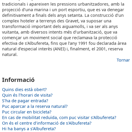
tradicionals i apareixen les pressions urbanitzadores, amb la
projecció d’una marina i un port esportiu, que es va denegar
definitivament a finals dels anys setanta. La construcció d’un
complex hoteler a terrenys des Gravet, va suposar una
transformació important dels aiguamolls, i va ser als anys
vuitanta, amb diversos intents més d’urbanització, que va
començar un moviment social que reclamava la protecció
efectiva de s’Albufereta, fins que l’any 1991 fou declarada àrea
natural d’especial interès (ANEI) i, finalment, el 2001, reserva
natural.
Tornar
AVISOS2
Informació
Quins dies està obert?
Quin és l’horari de visita?
S’ha de pagar entrada?
Puc aparcar a la reserva natural?
Puc circular en bicicleta?
En cas de mobilitat reduïda, com puc visitar s’Albufereta?
On és el centre d’informació de s’Albufereta?
Hi ha banys a s’Albufereta?