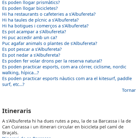
Es poden llogar prismàtics?
Es poden llogar bicicletes?
Hi ha restaurants o cafeteries a s’Albufereta?
Hi ha taules de pícnic a s’Albufereta?
Hi ha botigues i comerços a s’Albufereta?
Es pot acampar a s’Albufereta?
Hi puc accedir amb un ca?
Puc agafar animals o plantes de s’Albufereta?
Es pot pescar a s’Albufereta?
Es pot nedar a s’Albufereta?
Es poden fer volar drons per la reserva natural?
Es poden practicar esports, com ara córrer, ciclisme, nordic
walking, hípica…?
Es poden practicar esports nàutics com ara el kitesurf, paddle
surf, etc…?
Tornar
ITINERARIS2
Itineraris
A s’Albufereta hi ha dues rutes a peu, la de sa Barcassa i la de
Can Cuirassa i un itinerari circular en bicicleta pel camí de
Braçals.