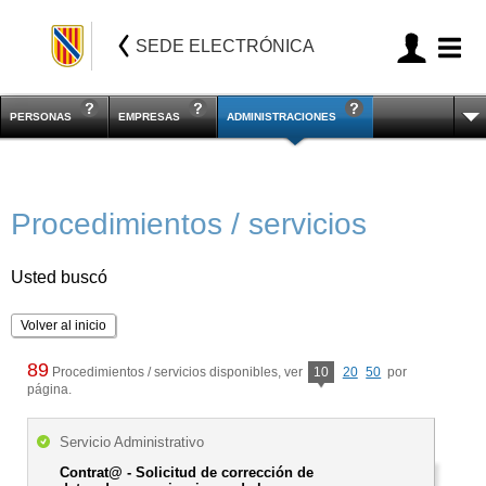
SEDE ELECTRÓNICA
PERSONAS
EMPRESAS
ADMINISTRACIONES
Procedimientos / servicios
Usted buscó
Volver al inicio
89
Procedimientos / servicios disponibles, ver
10
20
50
por
página.
Servicio Administrativo
Contrat@ - Solicitud de corrección de