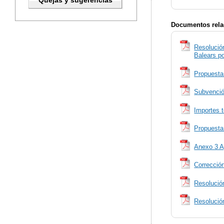
Quejas y sugerencias
Documentos rela
Resolució
Balears p
Propuesta
Subvenció
Importes t
Propuesta
Anexo 3 
Correcció
Resolució
Resolució