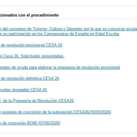
cionados con el procedimiento
n del consejero de Turismo, Cultura y Deportes por la que se convocan ayuda
or su participación en los Campeonatos de España en Edad Escolar
 de resolución provisional CESA 26
n Cesa 26. Solicitudes presentadas.
otales de ayuda para elaborar la propuesta de resolución provisional
 de resolución definitiva CESA 26
Ayudas otorgadas CESA 26
n de la Propuesta de Resolución CESA26
n expresa de concesión de la subvención CESA26(25/03/2026)
n de concesión BOIB (07/05/2026)