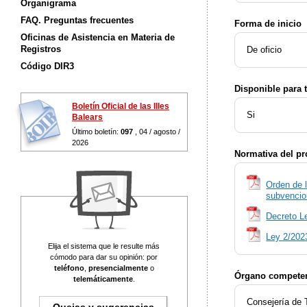
Organigrama
FAQ. Preguntas frecuentes
Forma de inicio
Oficinas de Asistencia en Materia de
Registros
De oficio
Código DIR3
Disponible para 
Boletín Oficial de las Illes
Si
Balears
Último boletín:
097
, 04 / agosto /
2026
Normativa del p
Orden de 
subvencio
Decreto Le
Ley 2/2023
Elija el sistema que le resulte más
cómodo para dar su opinión: por
teléfono
,
presencialmente
o
Órgano competen
telemáticamente
.
Consejería de 