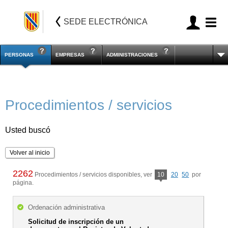
SEDE ELECTRÓNICA
PERSONAS
EMPRESAS
ADMINISTRACIONES
Procedimientos / servicios
Usted buscó
Volver al inicio
2262
Procedimientos / servicios disponibles, ver
10
20
50
por
página.
Ordenación administrativa
Solicitud de inscripción de un