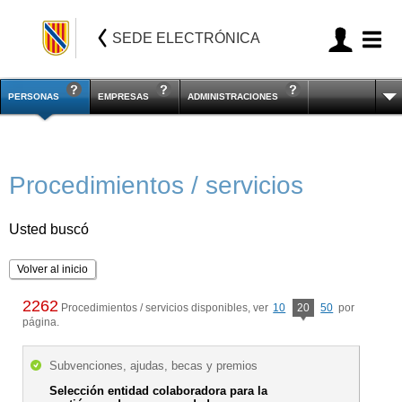
SEDE ELECTRÓNICA
PERSONAS
EMPRESAS
ADMINISTRACIONES
Procedimientos / servicios
Usted buscó
Volver al inicio
2262
Procedimientos / servicios disponibles, ver
10
20
50
por
página.
Subvenciones, ajudas, becas y premios
Selección entidad colaboradora para la