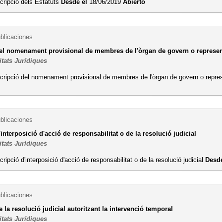
cripció dels Estatuts
Desde el
18/06/2019
Abierto
ublicaciones
del nomenament provisional de membres de l'òrgan de govern o representa
itats Jurídiques
cripció del nomenament provisional de membres de l'òrgan de govern o represe
ublicaciones
'interposició d'acció de responsabilitat o de la resolució judicial
itats Jurídiques
cripció d'interposició d'acció de responsabilitat o de la resolució judicial
Desde
ublicaciones
e la resolució judicial autoritzant la intervenció temporal
itats Jurídiques