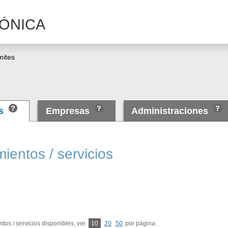
ÓNICA
mites
as
Empresas
Administraciones
ientos / servicios
tos / servicios disponibles, ver
10
20
50
por página.