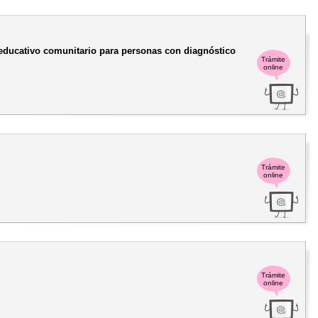
ioeducativo comunitario para personas con diagnóstico
Trámite
online
Trámite
online
Trámite
online