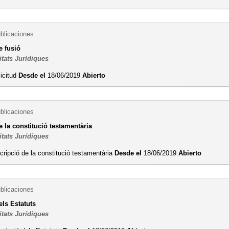
ublicaciones
e fusió
itats Jurídiques
licitud
Desde el
18/06/2019
Abierto
ublicaciones
e la constitució testamentària
itats Jurídiques
cripció de la constitució testamentària
Desde el
18/06/2019
Abierto
ublicaciones
els Estatuts
itats Jurídiques