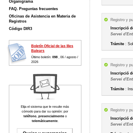
Organigrama
FAQ. Preguntas frecuentes
Oficinas de Asistencia en Materia de
Registro y p
Registros
Inscripció d
Código DIR3
Servei d'Ent
Trámite
: So
Boletín Oficial de las Illes
Balears
Último boletín:
098
, 06 / agosto /
2026
Registro y p
Inscripció d
Servei d'Ent
Trámite
: Ins
Elija el sistema que le resulte más
Registro y p
cómodo para dar su opinión: por
teléfono
,
presencialmente
o
Inscripció d
telemáticamente
.
Servei d'Ent