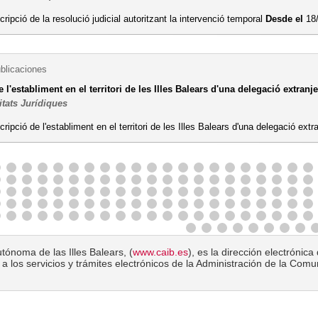
cripció de la resolució judicial autoritzant la intervenció temporal
Desde el
18
ublicaciones
e l'establiment en el territori de les Illes Balears d'una delegació extranj
itats Jurídiques
cripció de l'establiment en el territori de les Illes Balears d'una delegació ext
tónoma de las Illes Balears, (
www.caib.es
), es la dirección electróni
a los servicios y trámites electrónicos de la Administración de la Com