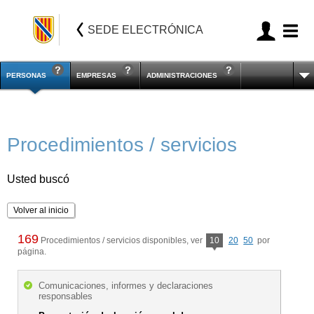
SEDE ELECTRÓNICA
PERSONAS
EMPRESAS
ADMINISTRACIONES
Procedimientos / servicios
Usted buscó
Volver al inicio
169
Procedimientos / servicios disponibles, ver
10
20
50
por
página.
Comunicaciones, informes y declaraciones
responsables