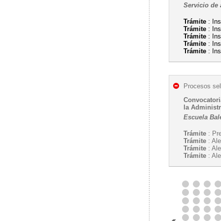
Servicio de 
Trámite
: In
Trámite
: In
Trámite
: In
Trámite
: In
Trámite
: In
Procesos sel
Convocatoria
la Administ
Escuela Bal
Trámite
: Pr
Trámite
: Ale
Trámite
: Ale
Trámite
: Al