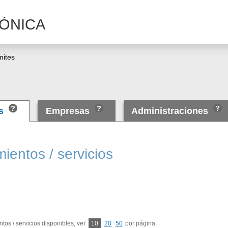
ÓNICA
mites
as
Empresas
Administraciones
ientos / servicios
tos / servicios disponibles, ver
10
20
50
por página.