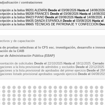
adjudicación i contrataciones
scripción a la bolsa 99201 ALEMÁN
Desde el
03/08/2026
Hasta el
14/08/202
scripción a la bolsa 99208 FRANCÉS
Desde el
03/08/2026
Hasta el
14/08/20
scripción a la bolsa 99423 PIANO
Desde el
03/08/2026
Hasta el
14/08/2026.
scripción a la bolsa 99435 DANZA ESPAÑOLA
Desde el
03/08/2026
Hasta el
scripción a la bolsa 99665 TÉCNICAS DE PATRONAJE Y CONFECCIÓN
Des
ectivos y de capacitación
 de pruebas selectivas al lo CFS esc. investigación, desarrollo e innovaci
ración de la CAIB
ear de Administración Pública (EBAP)
esentación de solicitudes
Desde el
22/10/2025
Hasta el
18/11/2025.
Cerrado
gaciones a la lista provisional de admitidos y excluidos
Desde el
22/12/202
gaciones a la lista provisional de aprobados del primer ejercicio
Desde el
28/
egaciones listado provisional aprobados segundo ejercicio
Desde el
04/08/20