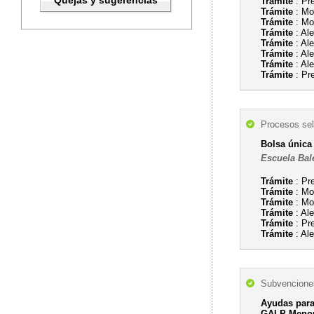
Quejas y sugerencias
Trámite
: Pr
Trámite
: Mod
Trámite
: Mo
Trámite
: Ale
Trámite
: Ale
Trámite
: Ale
Trámite
: Al
Trámite
: Pr
Procesos sel
Bolsa única
Escuela Bal
Trámite
: Pr
Trámite
: Mo
Trámite
: Mod
Trámite
: Ale
Trámite
: Pr
Trámite
: Ale
Subvenciones
Ayudas para
GALP Menorc