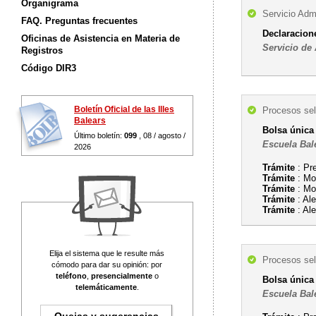
Organigrama
Servicio Admi
FAQ. Preguntas frecuentes
Declaracion
Oficinas de Asistencia en Materia de
Servicio de 
Registros
Código DIR3
Boletín Oficial de las Illes
Procesos sel
Balears
Bolsa únic
Último boletín:
099
, 08 / agosto /
Escuela Bal
2026
Trámite
: Pr
Trámite
: Mod
Trámite
: Mo
Trámite
: Ale
Trámite
: Ale
Elija el sistema que le resulte más
Procesos sel
cómodo para dar su opinión: por
teléfono
,
presencialmente
o
Bolsa única
telemáticamente
.
Escuela Bal