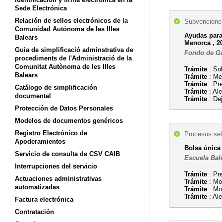
Sede Electrónica
Relación de sellos electrónicos de la
Subvenciones
Comunidad Autónoma de las Illes
Ayudas para 
Balears
Menorca , 20
Guia de simplificació adminstrativa de
Fondo de Gar
procediments de l'Administració de la
Comunitat Autònoma de les Illes
Trámite
: So
Balears
Trámite
: Mej
Trámite
: Pr
Catálogo de simplificación
Trámite
: Al
documental
Trámite
: Dej
Protección de Datos Personales
Modelos de documentos genéricos
Registro Electrónico de
Procesos sel
Apoderamientos
Bolsa única
Servicio de consulta de CSV CAIB
Escuela Bal
Interrupciones del servicio
Trámite
: Pr
Actuaciones administrativas
Trámite
: Mo
automatizadas
Trámite
: Mod
Trámite
: Ale
Factura electrónica
Contratación