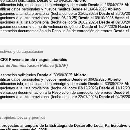
esentación solicitudes
Desde el
16/04/2025
Abierto
ificación isla, modalidad de interinatge y de estado
Desde el
16/04/2025
Ab
dificar datos personales y nuevos méritos
Desde el
16/04/2025
Abierto
gaciones a la lista provisional (fecha del corte 21/05/2025)
Desde el
26/05/2
gaciones a la lista provisional (corte 03.10.25)
Desde el
09/10/2025
Hasta el
gaciones a la lista provisional (fecha del corte 26.02.2026)
Desde el
09/03/2
egación condición víctima de violencia de género
Desde el
15/04/2026
Hasta 
esentación documentación a la Resolución de corrección de errores
Desde el
ectivos y de capacitación
 CFS Prevención de riesgos laborales
ear de Administración Pública (EBAP)
esentación solicitudes
Desde el
30/09/2025
Abierto
dificar datos personales y nuevos méritos
Desde el
30/09/2025
Abierto
ificación isla, modalidad de interinatge y de estado
Desde el
30/09/2025
Ab
gaciones a la lista provisional (fecha del corte 03/12/2025)
Desde el
11/12/2
esentación documentación a la Resolución de corrección de errores
Desde el
gaciones a la lista provisional (fecha del corte 22/07/2026)
Desde el
04/08/2
, ajudas, becas y premios
 proyectos al amparo de la Estrategia de Desarrollo Local Participativo
a (4ª convocatoria), 2025