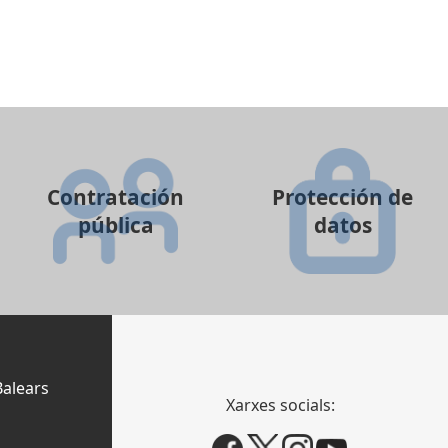
Contratación
Protección de
pública
datos
Balears
Xarxes socials: