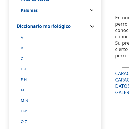
Palomas
En nue
perro 
Diccionario morfológico
conoce
conoc
A
Su pre
B
ciert
perro 
C
D-E
CARAC
CARAC
F-H
DATOS
I-L
GALER
M-N
O-P
Q-Z