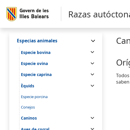
Razas autóctona
Can
Especias animales
Especie bovina
Orí
Especie ovina
Especie caprina
Todos 
saben 
Èquids
Especie porcina
Conejos
Caninos
Aves de corral