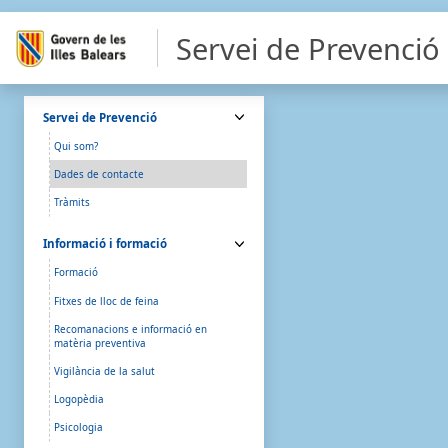
Servei de Prevenció
Servei de Prevenció
Qui som?
Dades de contacte
Tràmits
Informació i formació
Formació
Fitxes de lloc de feina
Recomanacions e informació en
matèria preventiva
Vigilància de la salut
Logopèdia
Psicologia