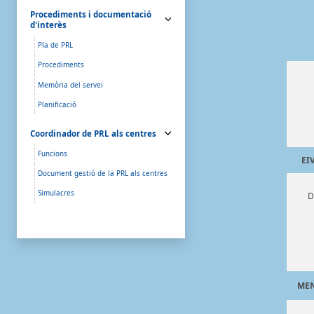
Procediments i documentació
d'interès
Pla de PRL
Procediments
Memòria del servei
Planificació
Coordinador de PRL als centres
Funcions
EIVI
Document gestió de la PRL als centres
Simulacres
D
MEN