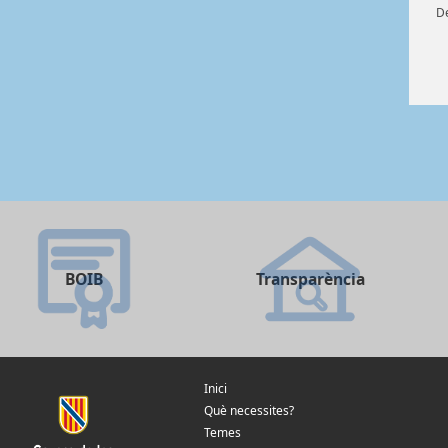
De
BOIB
Transparència
Inici
Què necessites?
Temes