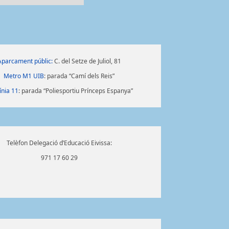
Aparcament públic:
C. del Setze de Juliol, 81
Metro M1 UIB
: parada “Camí dels Reis”
ínia 11
: parada “Poliesportiu Prínceps Espanya”
Telèfon Delegació d’Educació Eivissa:
971 17 60 29