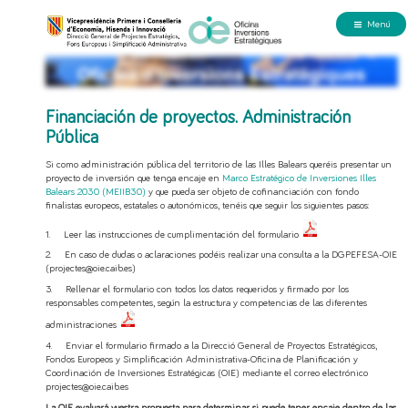
Menú
Financiación de proyectos. Administración
Pública
Si como administración pública del territorio de las Illes Balears queréis presentar un
proyecto de inversión que tenga encaje en
Marco Estratégico de Inversiones Illes
Balears 2030 (MEIIB30)
y que pueda ser objeto de cofinanciación con fondo
finalistas europeos, estatales o autonómicos, tenéis que seguir los siguientes pasos:
1. Leer las instrucciones de cumplimentación del formulario
2. En caso de dudas o aclaraciones podéis realizar una consulta a la DGPEFESA-OIE
(projectes@oie.caib.es)
3. Rellenar el formulario con todos los datos requeridos y firmado por los
responsables competentes, según la estructura y competencias de las diferentes
administraciones
4. Enviar el formulario firmado a la Direcció General de Proyectos Estratégicos,
Fondos Europeos y Simplificación Administrativa-Oficina de Planificación y
Coordinación de Inversiones Estratégicas (OIE) mediante el correo electrónico
projectes@oie.caib.es
La OIE evaluará vuestra propuesta para determinar si puede tener encaje dentro de las