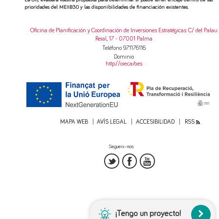
prioridades del MEIIB30 y las disponibilidades de financiación existentes.
Oficina de Planificación y Coordinación de Inversiones Estratégicas
: C/ del Palau
Reial, 17 - 07001 Palma
Teléfono 971176116
Dominio
http://oie.caib.es
MAPA WEB
AVÍS LEGAL
ACCESIBILIDAD
RSS
Segueix-nos:
¡Tengo un proyecto!