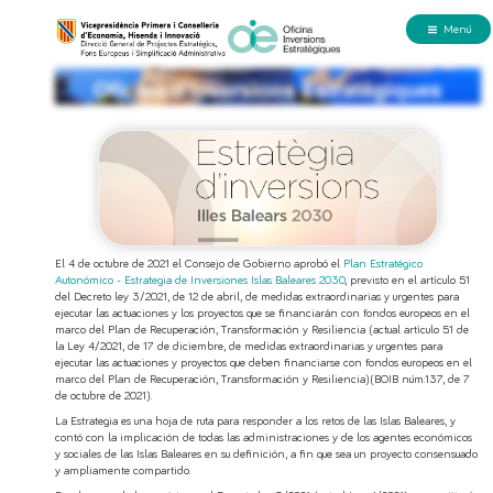
Menú
El 4 de octubre de 2021 el Consejo de Gobierno aprobó el
Plan Estratégico
Autonómico - Estrategia de Inversiones Islas Baleares 2030
, previsto en el artículo 5.1
del Decreto ley 3/2021, de 12 de abril, de medidas extraordinarias y urgentes para
ejecutar las actuaciones y los proyectos que se financiarán con fondos europeos en el
marco del Plan de Recuperación, Transformación y Resiliencia (actual artículo 5.1 de
la Ley 4/2021, de 17 de diciembre, de medidas extraordinarias y urgentes para
ejecutar las actuaciones y proyectos que deben financiarse con fondos europeos en el
marco del Plan de Recuperación, Transformación y Resiliencia)(BOIB núm.137, de 7
de octubre de 2021).
La Estrategia es una hoja de ruta para responder a los retos de las Islas Baleares, y
contó con la implicación de todas las administraciones y de los agentes económicos
y sociales de las Islas Baleares en su definición, a fin que sea un proyecto consensuado
y ampliamente compartido.