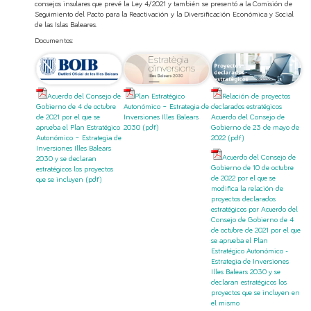
consejos insulares que prevé la Ley 4/2021 y también se presentó a la Comisión de
Seguimiento del Pacto para la Reactivación y la Diversificación Económica y Social
de las Islas Baleares.
Documentos:
Acuerdo del Consejo de
Plan Estratégico
Relación de proyectos
Gobierno de 4 de octubre
Autonómico – Estrategia de
declarados estratégicos
de 2021 por el que se
Inversiones Illes Balears
Acuerdo del Consejo de
aprueba el Plan Estratégico
2030 (pdf)
Gobierno de 23 de mayo de
Autonómico – Estrategia de
2022 (pdf)
Inversiones Illes Balears
Acuerdo del Consejo de
2030 y se declaran
Gobierno de 10 de octubre
estratégicos los proyectos
de 2022 por el que se
que se incluyen (pdf)
modifica la relación de
proyectos declarados
estratégicos por Acuerdo del
Consejo de Gobierno de 4
de octubre de 2021 por el que
se aprueba el Plan
Estratégico Autonómico -
Estrategia de Inversiones
Illes Balears 2030 y se
declaran estratégicos los
proyectos que se incluyen en
el mismo