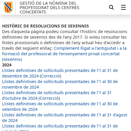
GESTIÓ DE LA NÒMINA DEL
PROFESSORAT DELS CENTRES
CONCERTATS
HISTÒRIC DE RESOLUCIONS DE SEXENNIS
Des d'aquesta pàgina podeu consultar l'històric de resolucions
definitives de sexennis des de l'any 2017. Si voleu consultar les
llistes provisionals o definitives de l'any actual heu d'accedir a
través del següent enllaç:
Complement lligat a l'antiguitat i a la
formació del professorat de l'ensenyament privat concertat
(sexennis)
2024
Llistes definitives de sol·licituds presentades de l'1 al 31 de
desembre de 2024
(
Correcció
)
Llistes definitives de sol·licituds presentades de l'1 al 30 de
novembre de 2024
Llistes definitives de sol·licituds presentades de l'1 al 31
d'octubre de 2024
(
Correcció
)
Llistes definitives de sol·licituds presentades de l'1 al 30 de
setembre de 2024
Llistes definitives de sol·licituds presentades de l'1 al 31 d'agost
de 2024
Llistes definitives de sol·licituds presentades de l'1 al 31 de