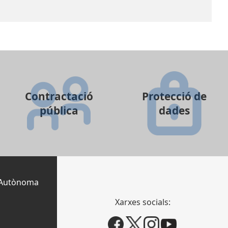
Contractació
Protecció de
pública
dades
t Autònoma
Xarxes socials: