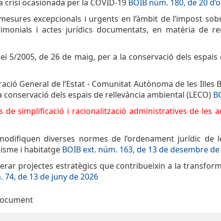
e la crisi ocasionada per la COVID-19
BOIB núm. 180, de 20 d’
mesures excepcionals i urgents en l’àmbit de l’impost sobre 
imonials i actes jurídics documentats, en matèria de rend
 Llei 5/2005, de 26 de maig, per a la conservació dels espai
ció General de l’Estat - Comunitat Autònoma de les Illes Ba
 la conservació dels espais de rellevància ambiental (LECO)
B
de simplificació i racionalització administratives de les a
odifiquen diverses normes de l’ordenament jurídic de les
nisme i habitatge
BOIB ext. núm. 163, de 13 de desembre de
lerar projectes estratègics que contribueixin a la transform
 74, de 13 de juny de 2026
document