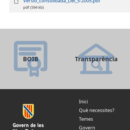
Versio_consolidada_Llei_5-2005.pdf
pdf
(594 kb)
BOIB
Transparència
Inici
Què necessites?
Temes
Govern